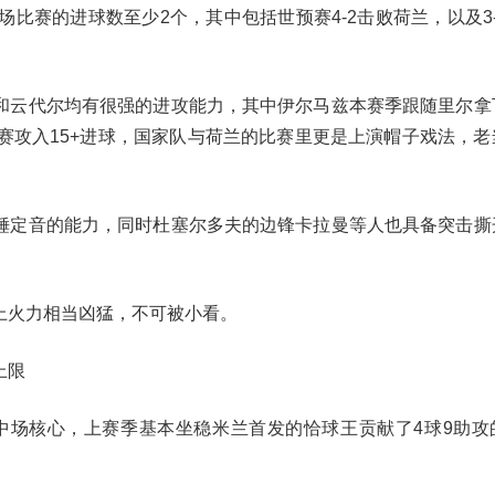
场比赛的进球数至少2个，其中包括世预赛4-2击败荷兰，以及3
和云代尔均有很强的进攻能力，其中伊尔马兹本赛季跟随里尔拿
赛攻入15+进球，国家队与荷兰的比赛里更是上演帽子戏法，老
锤定音的能力，同时杜塞尔多夫的边锋卡拉曼等人也具备突击撕
上火力相当凶猛，不可被小看。
上限
中场核心，上赛季基本坐稳米兰首发的恰球王贡献了4球9助攻