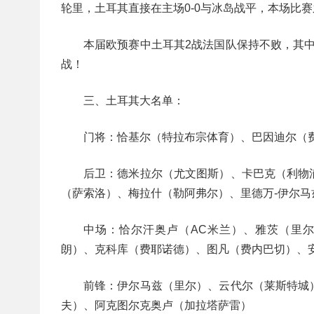
轮里，土耳其直接在主场0-0与冰岛战平，本场比
本届欧预赛中土耳其2战法国队保持不败，其中
战！
三、土耳其大名单：
门将：恰基尔（特拉布宗体育）、巴因迪尔（
后卫：德米拉尔（尤文图斯）、卡巴克（利物
（萨索洛）、梅拉什（勒阿弗尔）、里德万-伊尔马
中场：恰尔汗奥卢（AC米兰）、雅茨（里
朗）、克科库（费耶诺德）、图凡（费内巴切）、
前锋：伊尔马兹（里尔）、云代尔（莱斯特城
夫）、阿克图尔克奥卢（加拉塔萨雷）