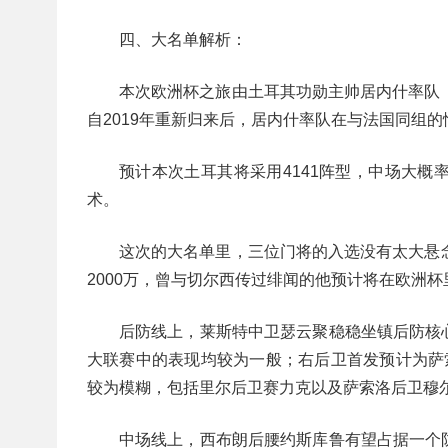
四、大名单解析：
本次欧洲杯之旅由土耳其功勋主帅居内什率队
自2019年重新归来后，居内什率队在与法国同组
预计本次土耳其将采用4141阵型，中场大
术。
这次的大名单里，三位门将的入选没有太大悬
2000万，曾与切尔西传过绯闻的他预计将在欧洲
后防线上，莱斯特中卫瑟云聚稳稳坐镇后防核
大联赛中的表现均较为一般；右后卫首发预计为萨
较为模糊，包括里尔后卫赛力克以及萨索洛后卫穆
中场线上，西布朗后腰约斯库鲁有望占据一个