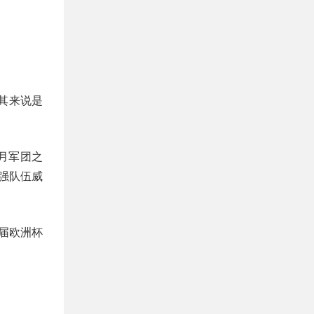
其来说是
月军团之
强队伍威
届欧洲杯