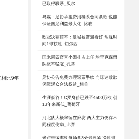
已取得联系_贝尔
粤媒：足协承担费用确系合同条款 也能
保证国足利益最大化_比赛
欧冠决赛赔率：曼城被普遍看好 常规时
间1球获胜_切尔西
国米周四官宣小因扎吉上任 埃里克森留
队概率猛涨_孔蒂
足协公告免费办理退票手续 向球迷致歉
其相比9年
保障观众合法权益_相关
生涯低谷！C罗身价已跌至4500万欧 创
13年来新低_葡萄牙
河北队大概率留在廊坊 两大主力仍存不
同程度伤病_比赛
米卢告诫李铁每场拿3分最要紧 净胜球