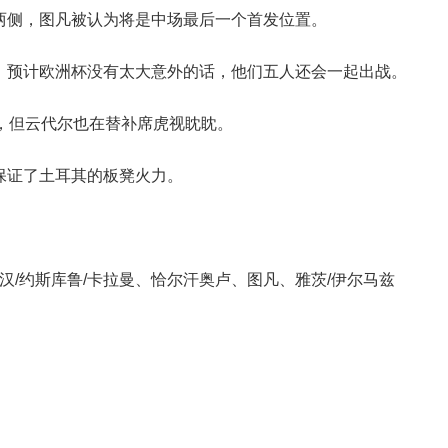
两侧，图凡被认为将是中场最后一个首发位置。
，预计欧洲杯没有太大意外的话，他们五人还会一起出战。
，但云代尔也在替补席虎视眈眈。
保证了土耳其的板凳火力。
艾汉/约斯库鲁/卡拉曼、恰尔汗奥卢、图凡、雅茨/伊尔马兹