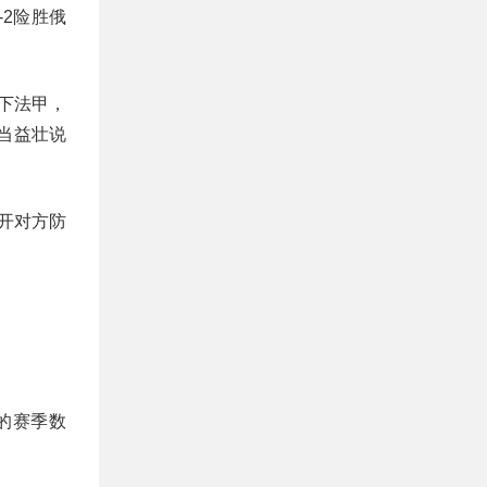
-2险胜俄
下法甲，
当益壮说
开对方防
的赛季数