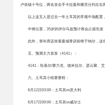
卢坐镇十号位，两名攻击手卡拉曼和雅茨分列左右
以上这五人是过去一年土耳其的常规中场配置
中锋位置，35岁的伊尔马兹预计将会占据先发
此外，替补席还坐着曼城青训前锋于纳尔，这
五、预测主力首发（4141）：
4141：恰基尔/赛力克、德米拉尔、瑟云聚、
六、土耳其小组赛赛程：
6月12日03:00：土耳其vs意大利
6月17日00:00：土耳其vs威尔士