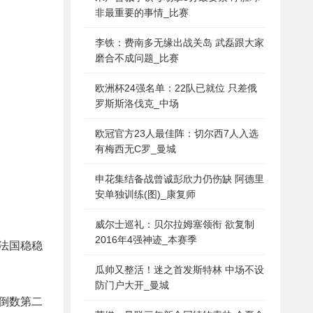
非最重要的事情_比赛
李铁：费南多无缘出战关岛 武磊跟大家
磨合不成问题_比赛
欧洲杯24强名单：22队已就位 只差俄
罗斯斯洛伐克_中场
欧冠官方23人最佳阵：切尔西7人入选
有梅西无C罗_曼城
申花集结备战曾诚彭欣力仍伤缺 阿德里
安单独训练(图)_康复师
威尔士巡礼：贝尔拉姆塞领衔 欲复制
2016年4强神迹_本赛季
法国稳稳
瓜帅又整活！迷之首发斯特林 中场不设
防门户大开_曼城
赛倒数第二