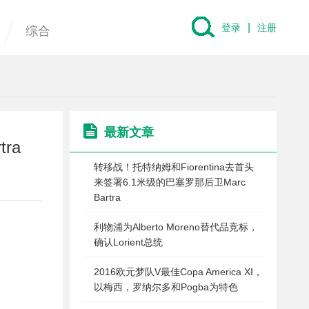
|
登录
注册
综合
最新文章
ra
转移战！托特纳姆和Fiorentina去首头
来签署6.1米级的巴塞罗那后卫Marc
Bartra
利物浦为Alberto Moreno替代品竞标，
确认Lorient总统
2016欧元梦队V最佳Copa America XI，
以梅西，罗纳尔多和Pogba为特色