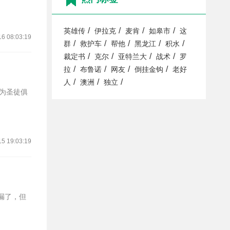
/
/
/
/
英雄传
伊拉克
麦肯
如皋市
这
16 08:03:19
/
/
/
/
/
群
救护车
帮他
黑龙江
积水
/
/
/
/
裁定书
克尔
亚特兰大
战术
罗
/
/
/
/
拉
布鲁诺
网友
倒挂金钩
老好
/
/
/
人
澳洲
独立
本为圣徒俱
15 19:03:19
漏了，但