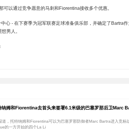
可以通过竞争愿意的马刺和Fiorentina接收多个优惠。
追逐另一个中心 - 在下赛季为冠军联赛足球准备俱乐部，并确定了Bartra
争的理想男人。
除
姆和Fiorentina去首头来签署6.1米级的巴塞罗那后卫Marc Bar
，托特纳姆和Fiorentina可以为巴塞罗那防御者Marc Bartra进入竞
rique的一方开始的四个La Li