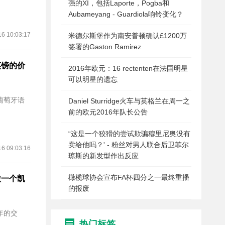
强的XI，包括Laporte，Pogba和
Aubameyang - Guardiola响铃变化？
16 10:03:17
米德尔斯堡作为南安普顿确认£1200万
签署的Gaston Ramirez
英镑的价
2016年欧元：16 rectenten在法国明星
可以明星的遗忘
葡萄牙语
Daniel Sturridge火车与英格兰在周一之
前的欧元2016年队长公告
“这是一个狡猾的尝试欺骗穆里尼奥没有
卖给他吗？' - 粉丝对男人联合后卫菲尔
16 09:03:16
琼斯的新发型作出反应
橄榄球协会宣布FA杯四分之一最终重播
做一个凯
的报废
年的交
热门标签