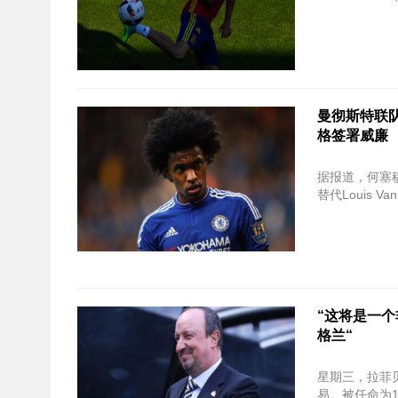
曼彻斯特联队
格签署威廉
据报道，何塞
替代Louis V
“这将是一个
格兰“
星期三，拉菲
易。被任命为10