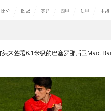
比分
欧冠
英超
西甲
法甲
中超
首头来签署6.1米级的巴塞罗那后卫Marc Bart