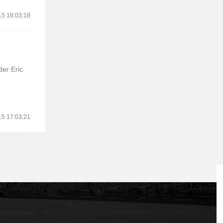
15 18:03:18
r Eric
15 17:03:21