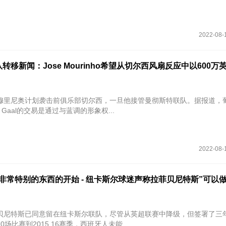
2022-08-
转移新闻：Jose Mourinho希望从切尔西风扇反应中以600万
穆里尼奥计划袭击前俱乐部切尔西，一旦他接管曼彻斯特联队。据报道，
an Gaal的交易是通过与蓝调的形象权...
2022-08-
非常特别的东西的开始 - 纽卡斯尔球迷声称拉菲贝尼特斯”可以
贝尼特斯已同意留在纽卡斯尔联队，尽管从英超联赛中降级，但签署了三
场比赛到2015 16赛季，西班牙人未能...