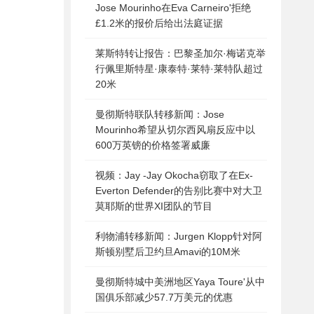
Jose Mourinho在Eva Carneiro'拒绝
£1.2米的报价后给出法庭证据
莱斯特转让报告：巴黎圣加尔·梅诺克举
行佩里斯特星·康泰特·莱特·莱特队超过
20米
曼彻斯特联队转移新闻：Jose
Mourinho希望从切尔西风扇反应中以
600万英镑的价格签署威廉
视频：Jay -Jay Okocha窃取了在Ex-
Everton Defender的告别比赛中对大卫
莫耶斯的世界XI团队的节目
利物浦转移新闻：Jurgen Klopp针对阿
斯顿别墅后卫约旦Amavi的10M米
曼彻斯特城中美洲地区Yaya Toure'从中
。
国俱乐部减少57.7万美元的优惠