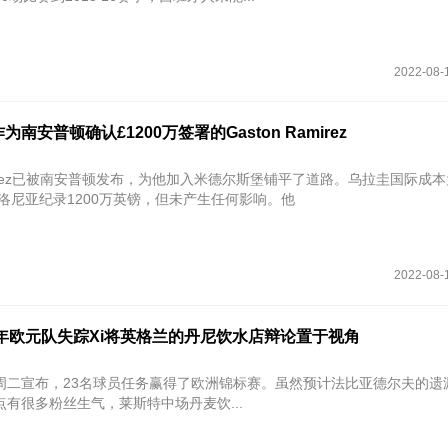
2022-08-
南安普顿确认£1200万签署的Gaston Ramirez
Ramirez已被南安普顿发布，为他加入米德尔斯堡铺平了道路。乌拉圭国际成
博洛尼亚纪录1200万英镑，但未产生任何影响。他
2022-08-
6年欧元队失踪Xi将英格兰的丹尼饮水店辩论置于视角
周二宣布，23名球员任务赢得了欧洲锦标赛。虽然预计法比亚德尔夫的遗
有很多粉丝生气，莱斯特中场丹麦饮...