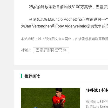
25岁的释放条款目前均以6100万英镑，巴塞罗那
马刺队老板Mauricio Pochettino正在
为Jan Vertonghen和Toby Alderweireld提供竞
本站声明：以上部分图文来自网络，如涉及侵权请联系删
标签:
巴塞罗那阵营马刺
推荐阅读
转移战！托特纳
根据意大利的报道
距离Luis En