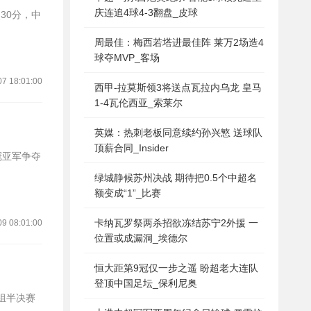
庆连追4球4-3翻盘_皮球
周最佳：梅西若塔进最佳阵 莱万2场造4
球夺MVP_客场
07 18:01:00
西甲-拉莫斯领3将送点瓦拉内乌龙 皇马
1-4瓦伦西亚_索莱尔
英媒：热刺老板同意续约孙兴慜 送球队
顶薪合同_Insider
绿城静候苏州决战 期待把0.5个中超名
额变成“1”_比赛
卡纳瓦罗祭两杀招欲冻结苏宁2外援 一
09 08:01:00
位置或成漏洞_埃德尔
恒大距第9冠仅一步之遥 盼超老大连队
登顶中国足坛_保利尼奥
组半决赛