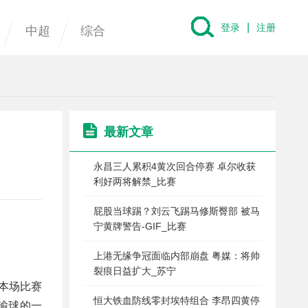
|
登录
注册
中超
综合
最新文章
永昌三人累积4黄次回合停赛 卓尔收获
利好两将解禁_比赛
屁股当球踢？刘云飞踢马修斯臀部 被马
宁黄牌警告-GIF_比赛
上港无缘争冠面临内部崩盘 粤媒：将帅
裂痕日益扩大_苏宁
。本场比赛
恒大铁血防线零封埃特组合 李昂四黄停
输球的一