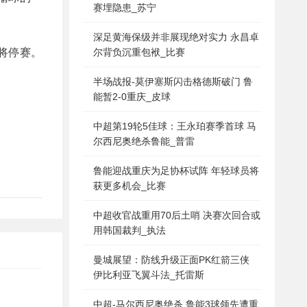
赛埋隐患_苏宁
深足黄海保级并非展现绝对实力 永昌卓
将停赛。
尔背负沉重包袱_比赛
半场战报-莫伊塞斯闪击格德斯破门 鲁
能暂2-0重庆_皮球
中超第19轮5佳球：王永珀赛季首球 马
尔西尼奥绝杀鲁能_普雷
鲁能迎战重庆为足协杯试阵 年轻球员将
获更多机会_比赛
中超收官战重用70后土哨 决赛次回合或
用韩国裁判_执法
曼城展望：防线升级正面PK红箭三侠
伊比利亚飞翼斗法_托雷斯
中超-马尔西尼奥绝杀 鲁能3球领先遭重