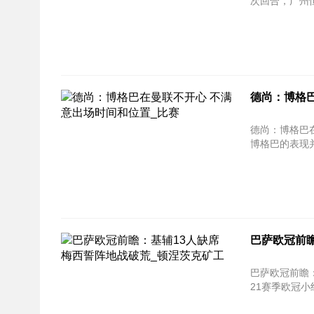
次回合，广州恒
德尚：博格
德尚：博格巴在曼联不开
博格巴的表现并
巴萨欧冠前瞻
巴萨欧冠前瞻：基辅1
21赛季欧冠小