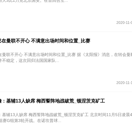
大3比1力克北京国安。在首回合互...
2020-11-
巴在曼联不开心 不满意出场时间和位置_比赛
心 不满意出场时间和位置_比赛 据《太阳报》消息，在转会曼联之后，
不稳定，这次回归法国国家队...
2020-11-
：基辅13人缺席 梅西誓阵地战破荒_顿涅茨克矿工
3人缺席 梅西誓阵地战破荒_顿涅茨克矿工 北京时间11月5日凌晨4点，20
组赛G组第3轮开战。在诺坎普球...