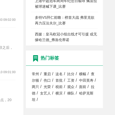
上港中超冠军两周年纪念日输球 佩雷拉
被球迷喊下课_比赛
多特VS拜仁前瞻：榜首大战 弗里克欲
03 09:02:00
再力压法夫尔_比赛
西媒：皇马欧冠小组出线才可引援 或无
缘哈兰德_弗洛伦蒂诺
热门标签
10 09:01:00
/
/
/
/
/
常州
重启
这名
比分
横幅
查
/
/
/
/
/
尔顿
伤口
首批
工资
中田英寿
/
/
/
/
/
两只
光荣
税前
观众
面前
拉
/
/
/
/
德
女艺人
横滨
梯队
哈萨克斯
/
坦