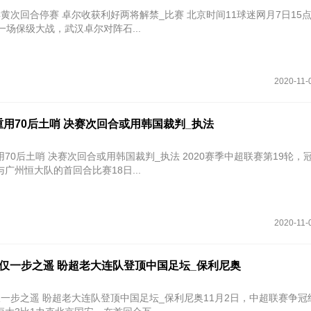
赛 卓尔收获利好两将解禁_比赛 北京时间11球迷网月7日15点30分，中
一场保级大战，武汉卓尔对阵石...
2020-11-
用70后土哨 决赛次回合或用韩国裁判_执法
 决赛次回合或用韩国裁判_执法 2020赛季中超联赛第19轮，冠亚军争夺
广州恒大队的首回合比赛18日...
2020-11-
仅一步之遥 盼超老大连队登顶中国足坛_保利尼奥
仅一步之遥 盼超老大连队登顶中国足坛_保利尼奥11月2日，中超联赛争冠