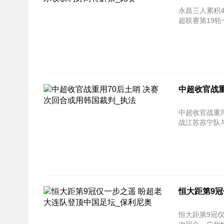
永昌三人累积4黄次回合停
超联赛第19轮
中超收官战重
中超收官战重用70后土哨
战江苏苏宁队与
恒大距第9冠
恒大距第9冠