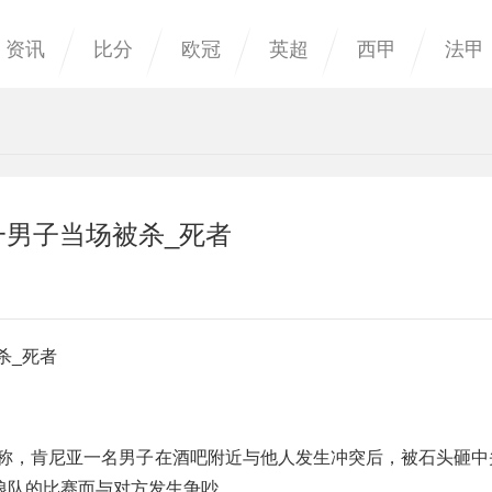
资讯
比分
欧冠
英超
西甲
法甲
一男子当场被杀_死者
杀_死者
dia报道称，肯尼亚一名男子在酒吧附近与他人发生冲突后，被石头砸
狼队的比赛而与对方发生争吵。