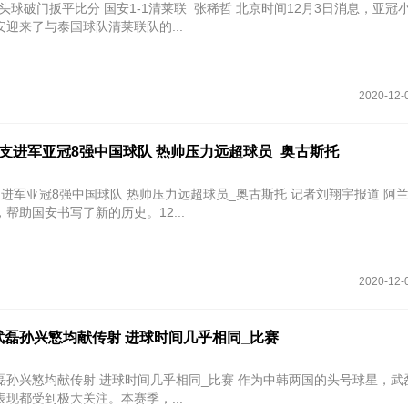
平比分 国安1-1清莱联_张稀哲 北京时间12月3日消息，亚冠小组赛继续
迎来了与泰国球队清莱联队的...
2020-12-
支进军亚冠8强中国球队 热帅压力远超球员_奥古斯托
进军亚冠8强中国球队 热帅压力远超球员_奥古斯托 记者刘翔宇报道 阿
帮助国安书写了新的历史。12...
2020-12-
武磊孙兴慜均献传射 进球时间几乎相同_比赛
献传射 进球时间几乎相同_比赛 作为中韩两国的头号球星，武磊和孙兴
现都受到极大关注。本赛季，...