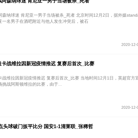
讽阿森纳球迷 肯尼亚一男子当场被杀_死者
亚一男子当场被杀_死者 北京时间12月2日，据外媒standardmedia
亚一名男子在酒吧附近与他人发生冲突后，被石
2020-12-
纽卡战维拉因新冠疫情推迟 复赛后首次_比赛
新冠疫情推迟 复赛后首次_比赛 当地时间12月1日，英超官方宣布，纽卡
挑战阿斯顿维拉的比赛，由于...
2020-12-
点头球破门扳平比分 国安1-1清莱联_张稀哲