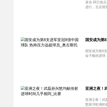
直击-阿兰抢点头球破门扳
进行，北京国安
国安成为第8
国安成为第8支
金子般的进球，
亚洲之夜！
亚洲之夜！武磊孙兴慜均
慜留洋欧洲的表