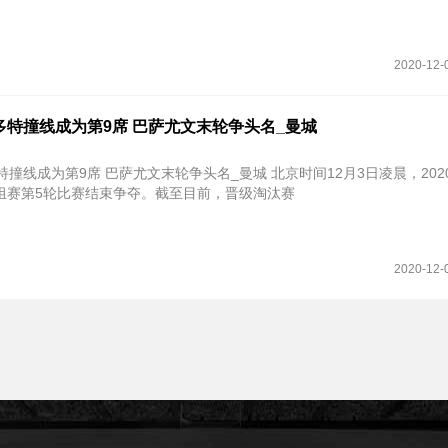
2020-12-
多特撞线成为第9席 巴萨尤文末轮争头名_曼城
第9席 巴萨尤文末轮争头名_曼城 北京时间12月3日凌晨，2020-2021赛
组赛第5轮比赛结束争夺。截至目前，晋级淘汰赛
2020-12-