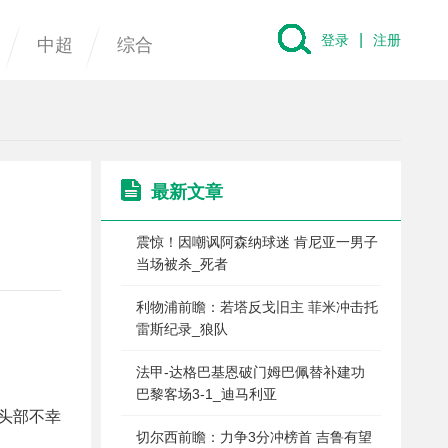
|
登录
注册
中超
综合
最新文章
震惊！因嘲讽阿森纳球迷 肯尼亚一男子
当场被杀_死者
利物浦前瞻：若塔反戈旧主 菲米冲击托
雷斯纪录_狼队
法甲-达格巴基恩破门姆巴佩替补建功
巴黎客场3-1_迪马利亚
中头部不幸
切尔西前瞻：力争3分冲榜首 吉鲁有望