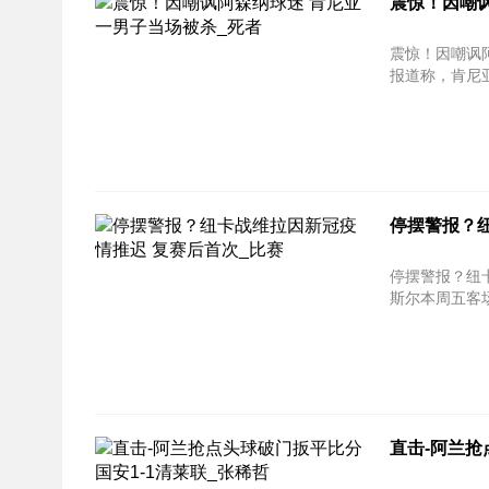
震惊！因嘲
震惊！因嘲讽阿森纳球迷 肯尼
报道称，肯尼
停摆警报？
停摆警报？纽卡战维拉因
斯尔本周五客场
直击-阿兰抢