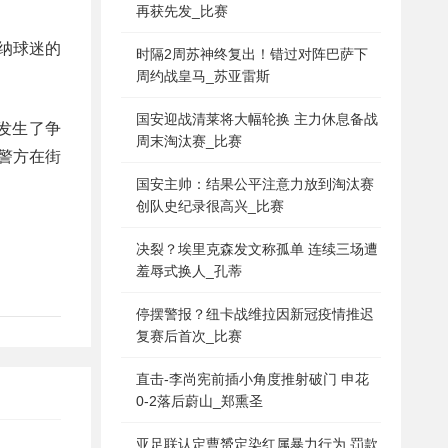
再获先发_比赛
纳球迷的
时隔2周苏神终复出！错过对阵巴萨下
周约战皇马_苏亚雷斯
国安迎战清莱将大幅轮换 主力休息备战
发生了争
周末淘汰赛_比赛
警方在街
国安主帅：结果公平注意力放到淘汰赛
创队史纪录很高兴_比赛
决裂？埃里克森发文称孤单 连续三场遭
羞辱式换人_孔蒂
停摆警报？纽卡战维拉因新冠疫情推迟
复赛后首次_比赛
直击-李尚宪前插小角度推射破门 申花
0-2落后蔚山_郑熏圣
亚足联认定曹赟定染红属暴力行为 罚款