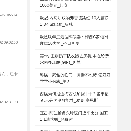
1000美元_比赛
欧冠-内马尔双响弗雷德染红 10人曼联
1-3不敌巴黎_皮球
欧足联年度最佳阵候选：梅西C罗领衔
02 09:02:00
拜仁10大将_圣日耳曼
笑cry!王刚扔下队友跑去庆祝 本在给费
尔南多压腿(GIF)_阿兰
粤媒：武磊的临门一脚惨不忍睹 该好好
学学孙兴慜_单刀
西媒为何报道梅西或加盟中甲? 当事记
者:只是讨论可能性_麦克·塞恩斯
02 02:31:00
直击-阿兰抢点头球破门扳平比分 国安
1-1清莱联_张稀哲