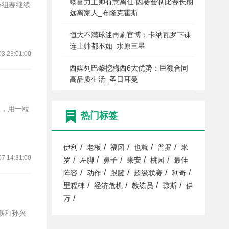
曝富力主帅有意离任 因赛会制比赛长期
远离家人_布隆克霍斯
恒大不满球迷再刷官博：卡纳瓦罗下课
连土帅都不如_水原三星
03 23:01:00
西媒列巴黎挖梅西6大优势：巨额合同
高品质生活_圣日耳曼
兰，用一粒
热门标签
/
/
/
/
/
伊利
老板
福冈
也就
普罗
米
07 14:31:00
/
/
/
/
/
罗
左脚
鼻子
来安
桃园
最佳
/
/
/
/
/
阵容
动作
跟腱
超级联赛
利奇
/
/
/
/
里程碑
经济危机
教练员
琼斯
伊
/
万