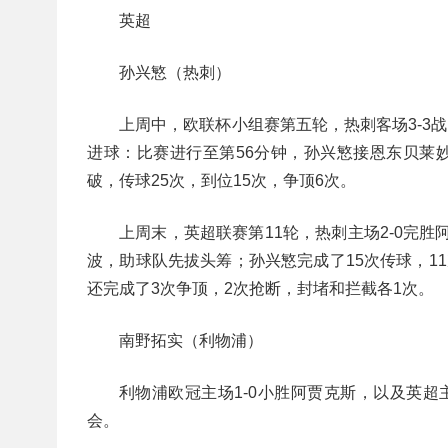
英超
孙兴慜（热刺）
上周中，欧联杯小组赛第五轮，热刺客场3-3
进球：比赛进行至第56分钟，孙兴慜接恩东贝莱妙
破，传球25次，到位15次，争顶6次。
上周末，英超联赛第11轮，热刺主场2-0完
波，助球队先拔头筹；孙兴慜完成了15次传球，1
还完成了3次争顶，2次抢断，封堵和拦截各1次。
南野拓实（利物浦）
利物浦欧冠主场1-0小胜阿贾克斯，以及英超
会。