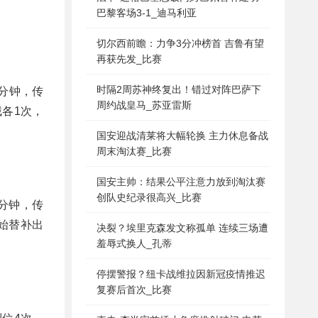
巴黎客场3-1_迪马利亚
切尔西前瞻：力争3分冲榜首 吉鲁有望
再获先发_比赛
时隔2周苏神终复出！错过对阵巴萨下
8分钟，传
周约战皇马_苏亚雷斯
截各1次，
国安迎战清莱将大幅轮换 主力休息备战
周末淘汰赛_比赛
国安主帅：结果公平注意力放到淘汰赛
创队史纪录很高兴_比赛
分钟，传
伊始替补出
决裂？埃里克森发文称孤单 连续三场遭
羞辱式换人_孔蒂
停摆警报？纽卡战维拉因新冠疫情推迟
复赛后首次_比赛