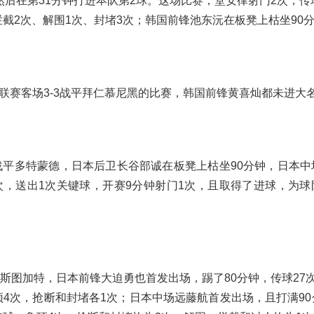
后在第31分钟打进本队第2球。这场比赛，堂安律射门2次，传球
拦截2次、解围1次、封堵3次；韩国前锋池东沅在板凳上枯坐90
甲联赛客场3-3战平拜仁慕尼黑的比赛，韩国前锋黄喜灿都未进大
1战平多特蒙德，日本后卫长谷部诚在板凳上枯坐90分钟，日本
5次，送出1次关键球，开赛9分钟射门1次，且取得了进球，为球
于斯图加特，日本前锋大迫勇也首发出场，踢了80分钟，传球27
顶4次，抢断和封堵各1次；日本中场远藤航首发出场，且打满90