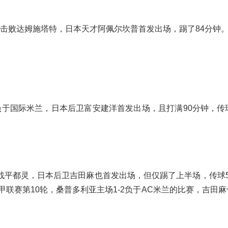
-2击败达姆施塔特，日本天才阿佩尔坎普首发出场，踢了84分钟
3负于国际米兰，日本后卫富安建洋首发出场，且打满90分钟，传
2战平都灵，日本后卫吉田麻也首发出场，但仅踢了上半场，传球
甲联赛第10轮，桑普多利亚主场1-2负于AC米兰的比赛，吉田