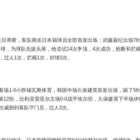
完胜贝蒂斯，客队两名日本籍球员全部首发出场：武藤嘉纪出场7
一球，为球队先拔头筹，他尝试14次争顶，4次成功，抢断和拦
次，过人1次，拦截1次，封堵3次。
场1-0小胜锡瓦斯体育，韩国中场久保建英首发出场，踢了58
第12轮，比利亚雷亚尔主场0-0战平埃尔切，久保建英下半场
1次威胁到客队守门员，过人3次。