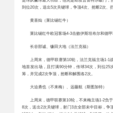
是球队赢球最大功臣，他先是助攻普雷特尔破门，然
到位20次，送出5次关键球，争顶4次、抢断2次、
黄喜灿（莱比锡红牛）
莱比锡红牛欧冠客场4-3击败伊斯坦布尔和德
长谷部诚、镰田大地（法兰克福）
上周末，德甲联赛第10轮，法兰克福主场1-
地首发出场，且打满90分钟，传球34次，到位2
筹，并完成2次争顶，抢断和解围各2次。
大迫勇也（不来梅）、远藤航（斯图加特）
上周末，德甲联赛第10轮，不来梅主场1-2负
8次，送出2次关键球，射门3次全部未中目标，争