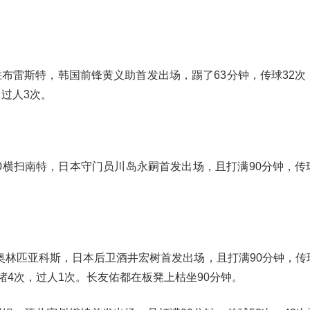
胜布雷斯特，韩国前锋黄义助首发出场，踢了63分钟，传球32次
过人3次。
-0横扫南特，日本守门员川岛永嗣首发出场，且打满90分钟，传
克奥林匹亚科斯，日本后卫酒井宏树首发出场，且打满90分钟，传
堵4次，过人1次。长友佑都在板凳上枯坐90分钟。