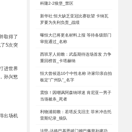
科隆2-2狼堡_禁区
新华社:恒大缺乏亚冠比赛欲望 卡纳瓦
罗要为失利负责_战绩
曝恒大已将更名材料上报 等待各级部门
，并取得了
审批通过_名称
了5次突
西班牙人前瞻：武磊期待连场首发 力争
重回榜首_卡塔赫纳
传打进世界
恒大曾候选10个中性名称 许家印亲自拍
，孙兴慜
板定“广州队”_名字
震惊！因嘲讽阿森纳球迷 肯尼亚一男子
当场被杀_死者
利物浦前瞻：若塔反戈旧主 菲米冲击托
得出场机
雷斯纪录_狼队
法甲-达格巴基恩破门姆巴佩替补建功