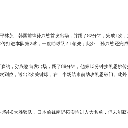
战平林茨，韩国前锋孙兴慜首发出场，并踢了82分钟，完成1次
传打进本队第2球，一度助球队2-1领先；此外，孙兴慜还完成
胜阿森纳，孙兴慜首发出场，踢了88分钟，他第13分钟接凯恩妙
1次到位，送出2次关键球，在上半场结束前助攻凯恩破门。此外
主场4-0大胜狼队，日本前锋南野拓实均进入大名单，但未能获