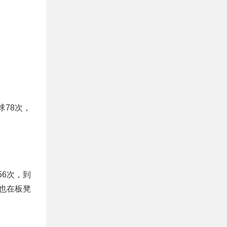
。
球78次，
56次，到
麻也在板凳