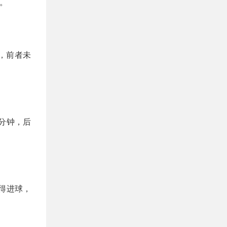
次。
，前者未
6分钟，后
取得进球，