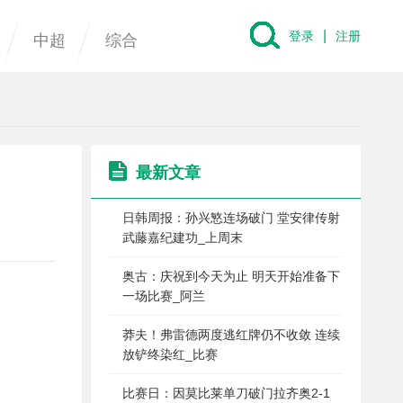
|
登录
注册
中超
综合
最新文章
日韩周报：孙兴慜连场破门 堂安律传射
武藤嘉纪建功_上周末
奥古：庆祝到今天为止 明天开始准备下
一场比赛_阿兰
莽夫！弗雷德两度逃红牌仍不收敛 连续
放铲终染红_比赛
比赛日：因莫比莱单刀破门拉齐奥2-1