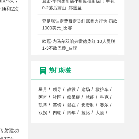
到位4次，
直击-李尚宪前插小角度推射破门 申花
0-2落后蔚山_郑熏圣
争顶和2次
亚足联认定曹赟定染红属暴力行为 罚款
1000美元_比赛
欧冠-内马尔双响弗雷德染红 10人曼联
1-3不敌巴黎_皮球
热门标签
/
/
/
/
/
星月
领导
战役
这场
救护车
/
/
/
/
/
阿奇
社区
痴呆症
就能
科克
/
/
/
/
/
凯蒂
英镑
就在
负责制
赛尔
/
/
/
/
/
双拐
四轮
四年
拉比
大厦
他传射建功