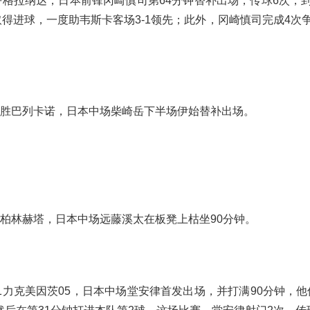
战平格拉纳达，日本前锋冈崎慎司第64分钟替补出场，传球6次，
得进球，一度助韦斯卡客场3-1领先；此外，冈崎慎司完成4次
0小胜巴列卡诺，日本中场柴崎岳下半场伊始替补出场。
于柏林赫塔，日本中场远藤溪太在板凳上枯坐90分钟。
-1力克美因茨05，日本中场堂安律首发出场，并打满90分钟，