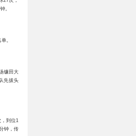
27次，
分钟。
名单。
中场镰田大
队先拔头
次，到位1
分钟，传