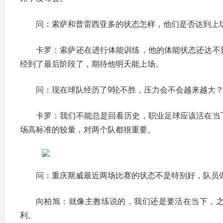
问：索萨和普雷西亚多的状态怎样，他们是否达到上
卡罗：索萨还在进行体能训练，他的体能状态还达不
经到了最后阶段了，期待他明天能上场。
问：现在球队经历了9轮不胜，压力会不会越来越大
卡罗：我们不能总是回看历史，职业足球应该活在当
场高标准的较量，对两个队都很重要。
问：重庆斯威最近两场比赛的状态不是特别好，队员
向柏旭：就像主教练说的，我们还是要活在当下，
利。