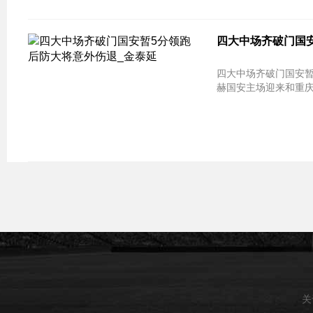
四大中场齐破门国安
四大中场齐破门国安暂5分领跑 后防
赫国安主场迎来和重庆
关