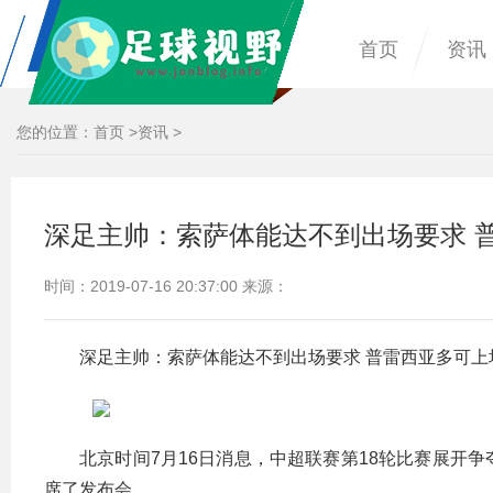
首页
资讯
您的位置：
首页
>
资讯
>
深足主帅：索萨体能达不到出场要求 
时间：2019-07-16 20:37:00 来源：
深足主帅：索萨体能达不到出场要求 普雷西亚多可上
北京时间7月16日消息，中超联赛第18轮比赛展开
席了发布会。