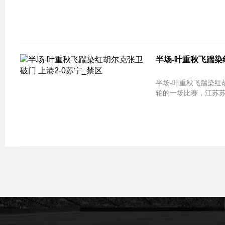
半场-叶重秋飞踹染
半场-叶重秋飞踹染红胡尔克张卫破门 上
轮的一场比赛，江苏苏