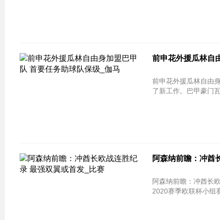
前申花外援瓜林自由
前申花外援瓜林自由身
了新工作。巴甲豪门瓦
阿森纳前瞻：冲酋长
阿森纳前瞻：冲酋长欧战连胜纪录 最强双
2020赛季欧联杯小