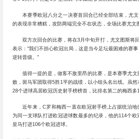
本赛季欧冠八分之一决赛首回合已经全部结束，尤文
的表现非常糟糕，攻防两端完全不在状态，全场比赛尤文
双方次回合的比赛，将在3月中旬开打，尤文图斯将
表示：“我们不担心欧冠出局，这是当今足坛最困难的赛
逆转晋级。”
值得一提的是，做客不敌里昂的比赛，是本赛季尤文
败，斑马军团取得5胜1平的战绩，以小组头名出线。虽然
28个进球高居欧冠历史射手榜榜首，比排名第二的梅西多1
近年来，C罗和梅西一直在欧冠射手榜上占据统治地
为同一支球队打进欧冠进球数最多的纪录，他的114个
皇马打进106个欧冠进球。