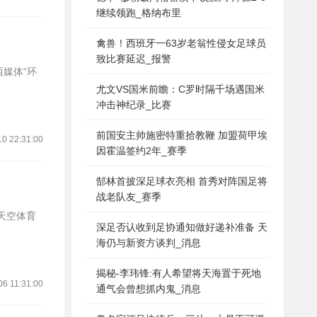
继续领跑_格纳布里
禽兽！西班牙一63岁老翁性侵女足球员
致比赛延迟_报警
西媒体“环
尤文VS国米前瞻：C罗时隔千场遇国米
冲击神纪录_比赛
前国安主帅施密特重拾教鞭 加盟荷甲埃
10 22:31:00
因霍温签约2年_赛季
郜林首披深足球衣亮相 首秀对阵国足将
战老队友_赛季
深足否认收到足协通知做好递补准备 天
海仍与新资方谈判_消息
揭秘-李玮锋:有人希望将天海置于死地
06 11:31:00
通气会曾想抓内鬼_消息