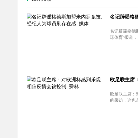
名记辟谣格
名记辟谣格德斯
球体育”报道，
欧足联主席
欧足联主席：对欧洲杯感
的采访，这也是