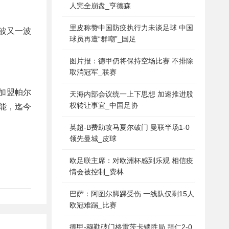
人完全崩盘_亨德森
里皮称赞中国防疫执行力未谈足球 中国
波又一波
球员再遭“群嘲”_国足
图片报：德甲仍将保持空场比赛 不排除
取消冠军_联赛
他加盟帕尔
天海内部会议统一上下思想 加速推进股
权转让事宜_中国足协
鲁能，迄今
英超-B费助攻马夏尔破门 曼联半场1-0
领先曼城_皮球
欧足联主席：对欧洲杯感到乐观 相信疫
情会被控制_费林
巴萨：阿图尔脚踝受伤 一线队仅剩15人
欧冠难踢_比赛
德甲-穆勒破门格雷茨卡锁胜局 拜仁2-0