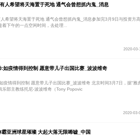
:有人希望将天海置于死地 通气会曾想抓内鬼_消息
有人希望将天海置于死地 通气会曾想抓内鬼_消息参加完3月9日与投资方
着下午的一点空闲时间，去处理...
2020-03-
:如疫情得到控制 愿意带儿子出国比赛_波波维奇
到控制 愿意带儿子出国比赛_波波维奇 北京时间3月7日，据“雅虎体育”报
部主教练托尼-波波维奇（Tony Popovic
2020-03-
称霸亚洲球星璀璨 大起大落无限唏嘘_中国