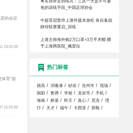
粤名宿评足协练兵：三从一大是不可避
免的训练手段_中国足球协会
高层的会议
中超亚冠暂停上港外援未放松 各自备战
静待联赛重启_训练
上港主帅海外购2万口罩+3万手术帽 赠
予上海两医院_佩雷拉
11 10:31:00
热门标签
/
/
/
/
/
很高
消毒液
砂岩
沧州市
现场
/
/
/
/
/
闹剧
鲁莽
学校
龙岩市
手机
/
/
/
/
/
海南
桥基
昨天
真心
尼克
理
07 21:01:00
/
/
/
/
/
疗
天才
端午
卡西亚
群殴