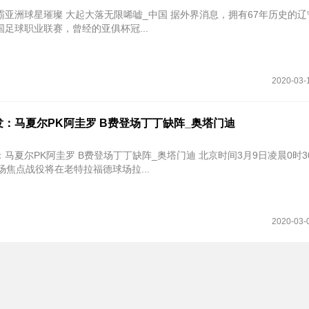
霸亚洲球星璀璨 大起大落无限唏嘘_中国 据外界消息，拥有67年历史的
足球职业联赛，曾经的亚俱杯冠...
2020-03-
：马夏尔PK阿圭罗 B费登场丁丁缺阵_奥塔门迪
K阿圭罗 B费登场丁丁缺阵_奥塔门迪 北京时间3月9日凌晨0时30分，英
场焦点战役将在老特拉福德球场拉...
2020-03-