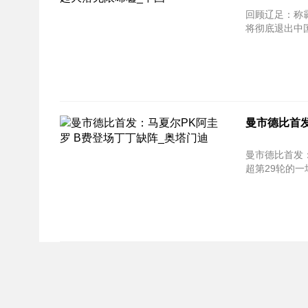
回顾辽足：称
将彻底退出中国
曼市德比首发
曼市德比首发：马夏尔P
超第29轮的一