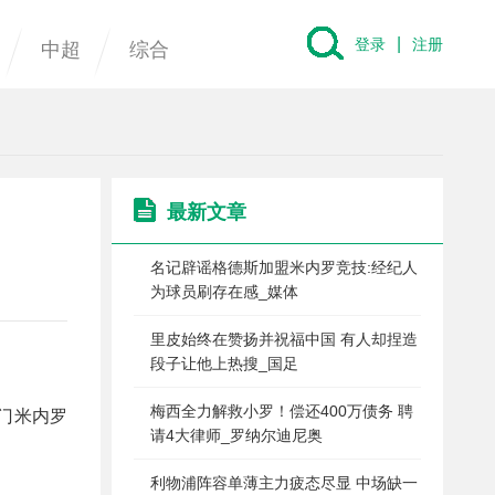
|
登录
注册
中超
综合
最新文章
名记辟谣格德斯加盟米内罗竞技:经纪人
为球员刷存在感_媒体
里皮始终在赞扬并祝福中国 有人却捏造
段子让他上热搜_国足
梅西全力解救小罗！偿还400万债务 聘
豪门米内罗
请4大律师_罗纳尔迪尼奥
利物浦阵容单薄主力疲态尽显 中场缺一