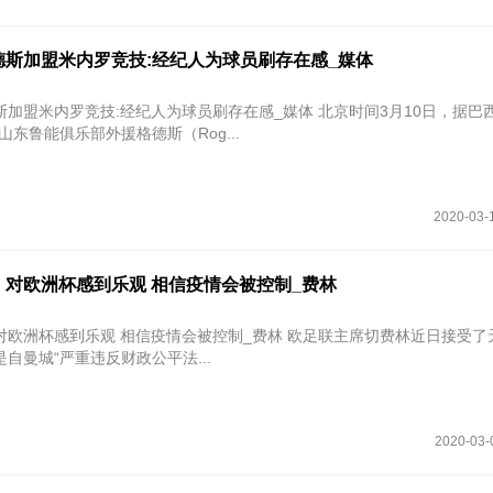
德斯加盟米内罗竞技:经纪人为球员刷存在感_媒体
加盟米内罗竞技:经纪人为球员刷存在感_媒体 北京时间3月10日，据巴
山东鲁能俱乐部外援格德斯（Rog...
2020-03-
：对欧洲杯感到乐观 相信疫情会被控制_费林
到乐观 相信疫情会被控制_费林 欧足联主席切费林近日接受了天空体育
自曼城“严重违反财政公平法...
2020-03-