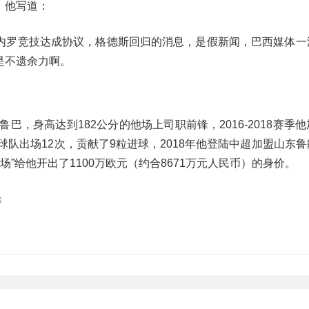
。他写道：
内罗竞技达成协议，格德斯回归的消息，是假新闻，巴西媒体一
是不遗余力啊。
比鲁巴，身高达到182公分的他场上司职前锋，2016-2018赛季
球队出场12次，贡献了9粒进球，2018年他登陆中超加盟山东
场”给他开出了1100万欧元（约合8671万元人民币）的身价。
除