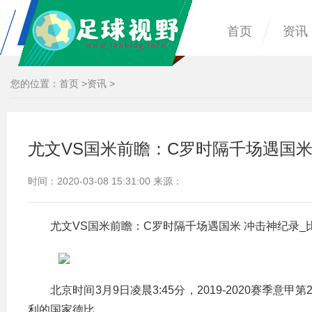
首页
资讯
您的位置：
首页
>
资讯
>
尤文VS国米前瞻：C罗时隔千场遇国米
时间：2020-03-08 15:31:00 来源：
尤文VS国米前瞻：C罗时隔千场遇国米 冲击神纪录_
北京时间3月9日凌晨3:45分，2019-2020赛
利的国家德比。