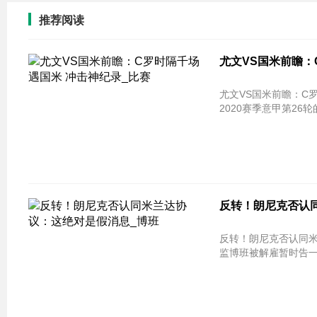
推荐阅读
尤文VS国米前瞻：
尤文VS国米前瞻：C罗时隔千场遇国米 
2020赛季意甲第2
反转！朗尼克否认
反转！朗尼克否认同米兰达协议：这绝
监博班被解雇暂时告一