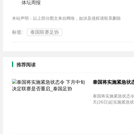
体坛周报
本站声明：以上部分图文来自网络，如涉及侵权请联系删除
标签:
泰国联赛足协
推荐阅读
泰国将实施紧急状态
泰国将实施紧急状态令
天(26日)起实施紧急