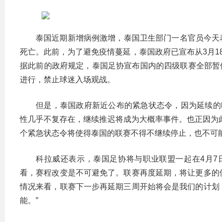
泰国近期新增病例激增，泰国卫生部门一名官员今天表
死亡。此前，为了避免疫情蔓延，泰国政府已宣布从3月1
据此前的政府规定，泰国足协宣布国内的四级联赛全部暂停
进行，禁止球迷入场观战。
但是，泰国政府新近公布的紧急状态令，因为延续的
性几乎不复存在，继续推迟将成为大概率事件。也正因为此，泰国足协秘
个紧急状态令将使得泰国的联赛不得不继续停止，也不可能在
科拉威还表示，泰国足协将与职业联盟一起在4月7
看，赛程改变是不可避免了。联赛再度延期，将让更多的
情况来看，联赛下一步再延期三周开始将会是我们的计划
能。”