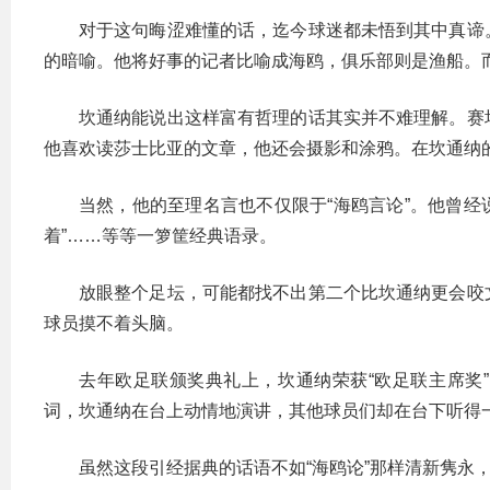
对于这句晦涩难懂的话，迄今球迷都未悟到其中真谛
的暗喻。他将好事的记者比喻成海鸥，俱乐部则是渔船。
坎通纳能说出这样富有哲理的话其实并不难理解。赛
他喜欢读莎士比亚的文章，他还会摄影和涂鸦。在坎通纳
当然，他的至理名言也不仅限于“海鸥言论”。他曾经
着”……等等一箩筐经典语录。
放眼整个足坛，可能都找不出第二个比坎通纳更会咬
球员摸不着头脑。
去年欧足联颁奖典礼上，坎通纳荣获“欧足联主席奖
词，坎通纳在台上动情地演讲，其他球员们却在台下听得
虽然这段引经据典的话语不如“海鸥论”那样清新隽永