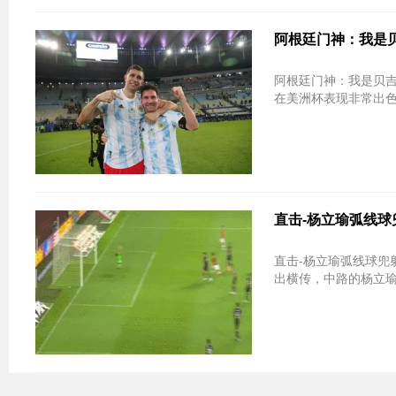
阿根廷门神：我是贝
阿根廷门神：我是贝吉塔 和梅西一
在美洲杯表现非常出色
直击-杨立瑜弧线球
直击-杨立瑜弧线球兜射破门 广州队3
出横传，中路的杨立瑜