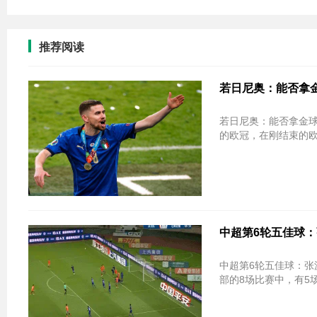
推荐阅读
若日尼奥：能否拿金
若日尼奥：能否拿金球看评选标准 
的欧冠，在刚结束的欧
中超第6轮五佳球：
中超第6轮五佳球：张
部的8场比赛中，有5场