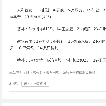
人和首发：12-张烈；4-罗歆、5-万厚良、17-刘健、31
迪奥普、20-曹永竞(U23)；
替补：3-刘博洋(U23)、14-王选宏、21-靳辉、23-牟鹏
建业首发：17-吴龑；4-韩轩、13-阿布来提、24-刘恒(U
沃；10-巴索戈、14-奥汗德扎；
替补：3-张文涛、6-冯卓毅、7-杜长杰(U23)、19-王
本站声明：以上部分图文来自网络，如涉及侵权请联系删除
标签:
建业中超替补