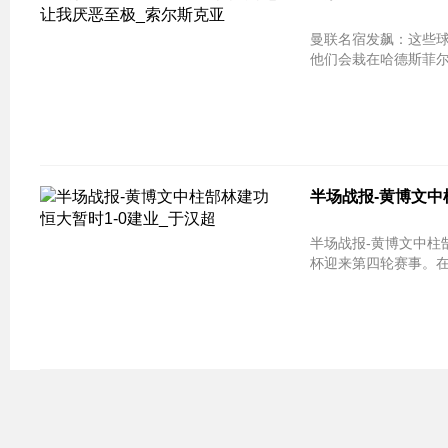
曼联名宿发飙：这些球员太可恶 让
他们会栽在哈德斯菲尔
半场战报-黄博文中
半场战报-黄博文中柱郜林建功 恒大暂时1
杯迎来第四轮赛事。