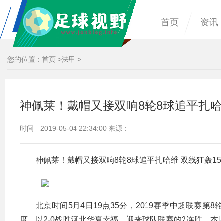
首页
资讯
您的位置：
首页
>
法甲
>
神佩莱！戴帽又接双响8轮8球追平扎哈
时间：2019-05-04 22:34:00 来源：
神佩莱！戴帽又接双响8轮8球追平扎哈维 双线狂轰15
北京时间5月4日19点35分，2019赛季中超联赛
度，以2-0战胜河北华夏幸福，迎来球队联赛的2连胜。