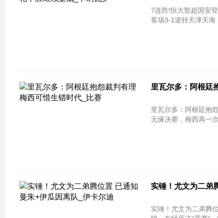
7连胜!恒大暂超国安登顶天海9轮不胜继
客场3-1逆转天津天海
里瓦尔多：阿根廷抱
里瓦尔多：阿根廷抱怨裁判有理 梅西可
无缘决赛，梅西再一次
实锤！尤文为二弟腾
实锤！尤文为二弟腾位置 已通知曼