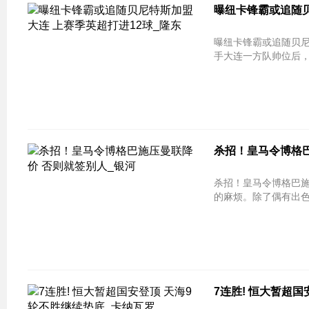
曝纽卡锋霸或追随贝
曝纽卡锋霸或追随贝尼特斯加盟大
手大连一方队帅位后，
杀招！皇马令博格巴
杀招！皇马令博格巴施压曼联降价 否
的麻烦。除了偶有出色
7连胜! 恒大暂超