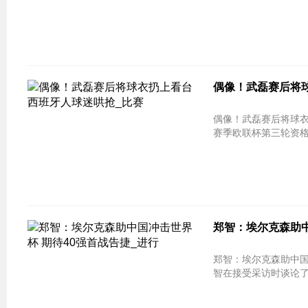
偶像！武磊赛后将球
偶像！武磊赛后将球衣扔上看台 西班牙人
赛季欧联杯第三轮资格
郑智：埃尔克森助中
郑智：埃尔克森助中国
智在接受采访时谈论了