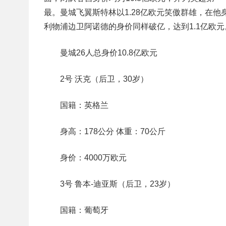
最。曼城飞翼斯特林以1.28亿欧元笑傲群雄，在他
利物浦边卫阿诺德的身价同样破亿，达到1.1亿欧
曼城26人总身价10.8亿欧元
2号 沃克（后卫，30岁）
国籍：英格兰
身高：178公分 体重：70公斤
身价：4000万欧元
3号 鲁本-迪亚斯（后卫，23岁）
国籍：葡萄牙