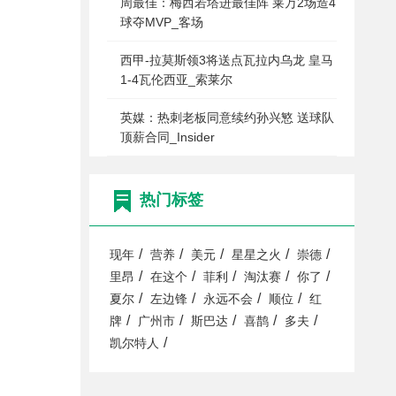
周最佳：梅西若塔进最佳阵 莱万2场造4
球夺MVP_客场
西甲-拉莫斯领3将送点瓦拉内乌龙 皇马
1-4瓦伦西亚_索莱尔
英媒：热刺老板同意续约孙兴慜 送球队
顶薪合同_Insider
热门标签
/
/
/
/
/
现年
营养
美元
星星之火
崇德
/
/
/
/
/
里昂
在这个
菲利
淘汰赛
你了
/
/
/
/
夏尔
左边锋
永远不会
顺位
红
/
/
/
/
/
牌
广州市
斯巴达
喜鹊
多夫
/
凯尔特人