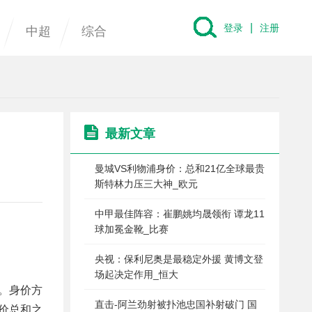
|
登录
注册
中超
综合
最新文章
曼城VS利物浦身价：总和21亿全球最贵
斯特林力压三大神_欧元
中甲最佳阵容：崔鹏姚均晟领衔 谭龙11
球加冕金靴_比赛
央视：保利尼奥是最稳定外援 黄博文登
场起决定作用_恒大
浦。身价方
直击-阿兰劲射被扑池忠国补射破门 国
身价总和之