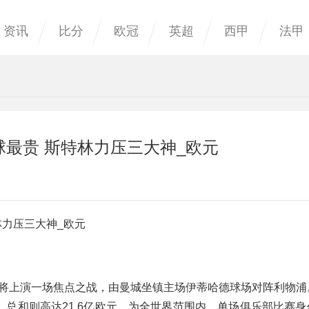
资讯
比分
欧冠
英超
西甲
法甲
球最贵 斯特林力压三大神_欧元
林力压三大神_欧元
8轮将上演一场焦点之战，由曼城坐镇主场伊蒂哈德球场对阵利物
，总和则高达21.6亿欧元，为全世界范围内，单场俱乐部比赛