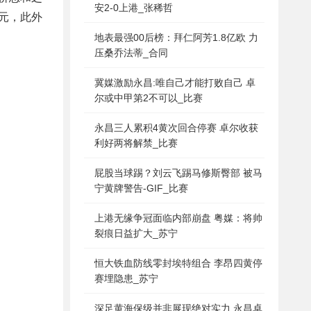
安2-0上港_张稀哲
欧元，此外
地表最强00后榜：拜仁阿芳1.8亿欧 力
压桑乔法蒂_合同
冀媒激励永昌:唯自己才能打败自己 卓
尔或中甲第2不可以_比赛
永昌三人累积4黄次回合停赛 卓尔收获
利好两将解禁_比赛
屁股当球踢？刘云飞踢马修斯臀部 被马
宁黄牌警告-GIF_比赛
上港无缘争冠面临内部崩盘 粤媒：将帅
裂痕日益扩大_苏宁
恒大铁血防线零封埃特组合 李昂四黄停
赛埋隐患_苏宁
深足黄海保级并非展现绝对实力 永昌卓