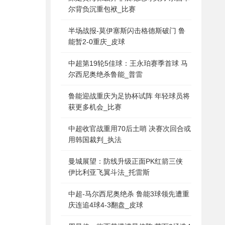
尔背负沉重包袱_比赛
半场战报-莫伊塞斯闪击格德斯破门 鲁
能暂2-0重庆_皮球
中超第19轮5佳球：王永珀赛季首球 马
尔西尼奥绝杀鲁能_普雷
鲁能迎战重庆为足协杯试阵 年轻球员将
获更多机会_比赛
中超收官战重用70后土哨 决赛次回合或
用韩国裁判_执法
曼城展望：防线升级正面PK红箭三侠
伊比利亚飞翼斗法_托雷斯
中超-马尔西尼奥绝杀 鲁能3球领先遭重
庆连追4球4-3翻盘_皮球