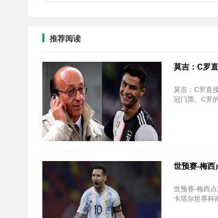
推荐阅读
莫吉：C罗直
莫吉：C罗直接影响队友
冠门票。C罗的
世预赛-梅西
世预赛-梅西点射+中柱
卡塔尔世界杯南