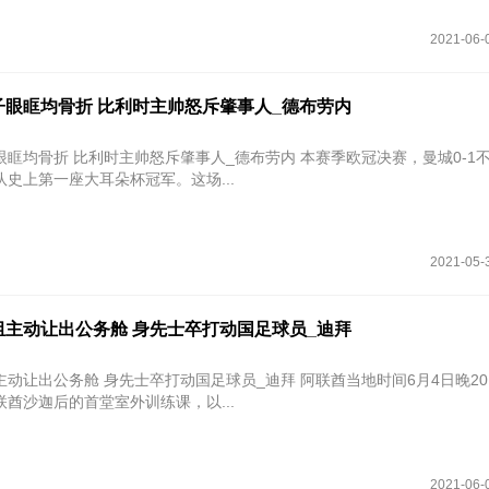
2021-06-
子眼眶均骨折 比利时主帅怒斥肇事人_德布劳内
 比利时主帅怒斥肇事人_德布劳内 本赛季欧冠决赛，曼城0-1不敌切尔
史上第一座大耳朵杯冠军。这场...
2021-05-
组主动让出公务舱 身先士卒打动国足球员_迪拜
动让出公务舱 身先士卒打动国足球员_迪拜 阿联酋当地时间6月4日晚2
酋沙迦后的首堂室外训练课，以...
2021-06-