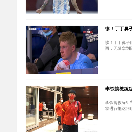
惨！丁丁鼻
惨！丁丁鼻子眼眶均骨折
西，无缘拿到队
李铁携教练
李铁携教练组主
将进行抵达阿联