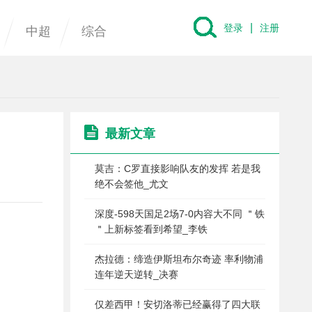
|
登录
注册
中超
综合
最新文章
莫吉：C罗直接影响队友的发挥 若是我
绝不会签他_尤文
深度-598天国足2场7-0内容大不同 ＂铁
＂上新标签看到希望_李铁
杰拉德：缔造伊斯坦布尔奇迹 率利物浦
连年逆天逆转_决赛
仅差西甲！安切洛蒂已经赢得了四大联