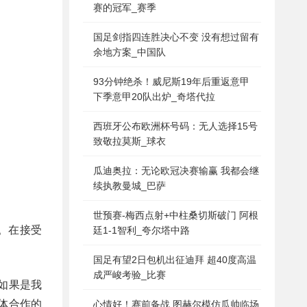
赛的冠军_赛季
国足剑指四连胜决心不变 没有想过留有
余地方案_中国队
93分钟绝杀！威尼斯19年后重返意甲
下季意甲20队出炉_奇塔代拉
西班牙公布欧洲杯号码：无人选择15号
致敬拉莫斯_球衣
瓜迪奥拉：无论欧冠决赛输赢 我都会继
续执教曼城_巴萨
世预赛-梅西点射+中柱桑切斯破门 阿根
。在接受
廷1-1智利_夸尔塔中路
。
国足有望2日包机出征迪拜 超40度高温
成严峻考验_比赛
如果是我
体合作的
心情好！赛前备战 图赫尔模仿瓜帅临场