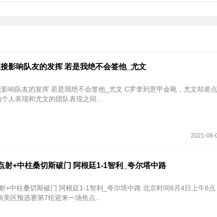
接影响队友的发挥 若是我绝不会签他_尤文
的发挥 若是我绝不会签他_尤文 C罗拿到意甲金靴，尤文却差点没拿到欧
个人表现和尤文的团队表现之间...
2021-06-
点射+中柱桑切斯破门 阿根廷1-1智利_夸尔塔中路
桑切斯破门 阿根廷1-1智利_夸尔塔中路 北京时间6月4日上午8点，2022年
美区预选赛第7轮迎来一场焦点...