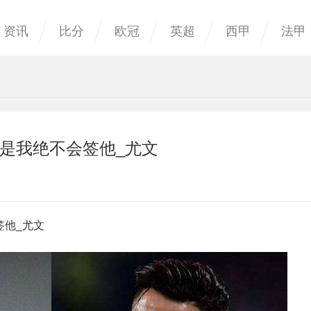
资讯
比分
欧冠
英超
西甲
法甲
若是我绝不会签他_尤文
签他_尤文