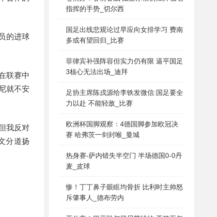
指挥的手势_切尔西
国足出线悲观论过早应向女排学习 费南
员的进球
多或有望回归_比赛
菲律宾补强阵容但实力仍有限 逼平国足
3核心无法出场_迪拜
在联赛中
尼就不安
足协主席陈戌源给李铁发微信:国足要全
力以赴 不能轻敌_比赛
欧洲杯国脚观察：4德国脚参加欧冠决
但我反对
赛 哈弗茨一剑封喉_曼城
文分道扬
热身赛-萨内错失半空门 半场德国0-0丹
麦_皮球
惨！丁丁鼻子眼眶均骨折 比利时主帅怒
斥肇事人_德布劳内