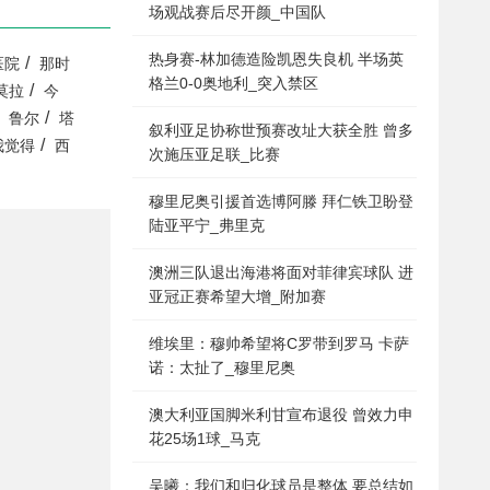
场观战赛后尽开颜_中国队
热身赛-林加德造险凯恩失良机 半场英
/
医院
那时
格兰0-0奥地利_突入禁区
/
莫拉
今
/
鲁尔
塔
叙利亚足协称世预赛改址大获全胜 曾多
/
我觉得
西
次施压亚足联_比赛
穆里尼奥引援首选博阿滕 拜仁铁卫盼登
陆亚平宁_弗里克
澳洲三队退出海港将面对菲律宾球队 进
亚冠正赛希望大增_附加赛
维埃里：穆帅希望将C罗带到罗马 卡萨
诺：太扯了_穆里尼奥
澳大利亚国脚米利甘宣布退役 曾效力申
花25场1球_马克
吴曦：我们和归化球员是整体 要总结如