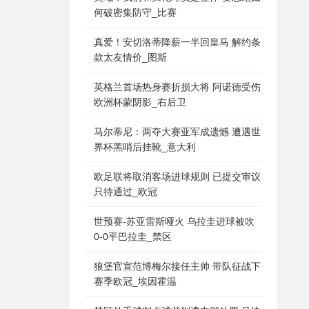
何破密集防守_比赛
真爱！安切洛蒂降薪一半回皇马 解约条
款太友情价_图斯
英格兰首场热身赛折损大将 阿诺德受伤
欧洲杯蒙阴影_右后卫
马尔蒂尼：两夺大赛亚军成遗憾 遭遇世
界杯黑哨后挂靴_意大利
欧足联将取消客场进球规则 已提交审议
只待通过_欧冠
世预赛-苏亚雷斯哑火 乌拉圭进球被吹
0-0平巴拉圭_禁区
狼堡官宣范博梅尔接任主帅 带队征战下
赛季欧冠_埃因霍温