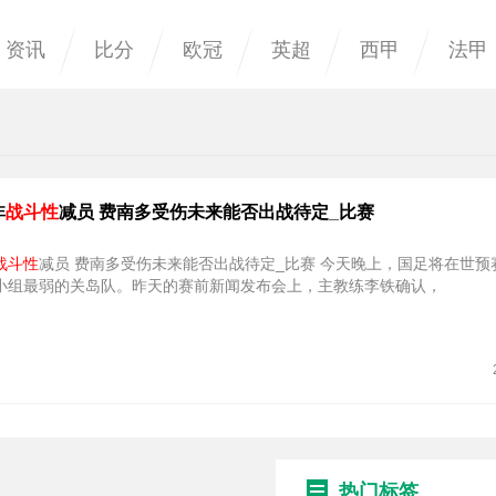
资讯
比分
欧冠
英超
西甲
法甲
非
战斗性
减员 费南多受伤未来能否出战待定_比赛
战斗性
减员 费南多受伤未来能否出战待定_比赛 今天晚上，国足将在世预
小组最弱的关岛队。昨天的赛前新闻发布会上，主教练李铁确认，
热门标签