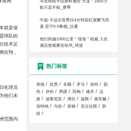
球迷网
马竞续租卡拉斯科遭拒 大连：1800万
欧只卖不租_赛季
中超-卡达尔首秀仅4分钟染红谢鹏飞伤
退 苏宁0-0鲁能_比赛
本就是保
盟球队的
他们跨越1000公里＂现场＂助威 入住
分技术足
酒店签观赛告知书_球迷
脚吉翔，
热门标签
/
/
/
/
/
埃德
此类
名额
罗马
洛特
损
归化球员
/
/
/
/
/
伤
评价
男团
同袍
难关
边
为他们未
/
/
/
/
/
路
波斯尼亚
潍坊
迪斯
偷车贼
/
/
/
/
加特纳
与你
首钢
尼古拉斯
阶
/
段
洲范围内