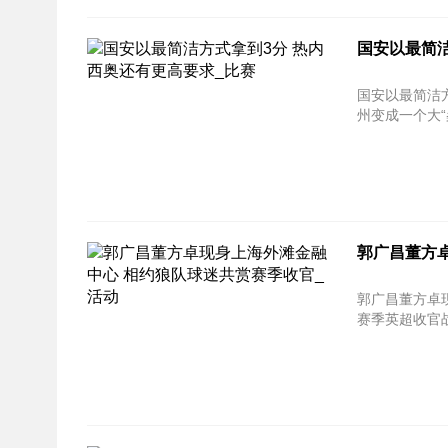
国安以最简洁
国安以最简洁方
州变成一个大“
郭广昌董方
郭广昌董方卓现
赛季英超收官战