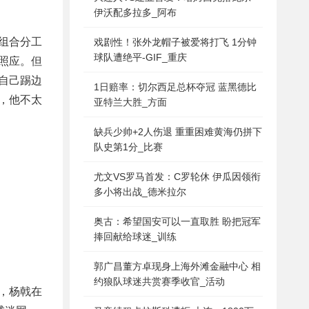
伊沃配多拉多_阿布
组合分工
戏剧性！张外龙帽子被爱将打飞 1分钟
球队遭绝平-GIF_重庆
照应。但
自己踢边
1日赔率：切尔西足总杯夺冠 蓝黑德比
，他不太
亚特兰大胜_方面
缺兵少帅+2人伤退 重重困难黄海仍拼下
队史第1分_比赛
尤文VS罗马首发：C罗轮休 伊瓜因领衔
多小将出战_德米拉尔
奥古：希望国安可以一直取胜 盼把冠军
捧回献给球迷_训练
郭广昌董方卓现身上海外滩金融中心 相
约狼队球迷共赏赛季收官_活动
，杨戟在