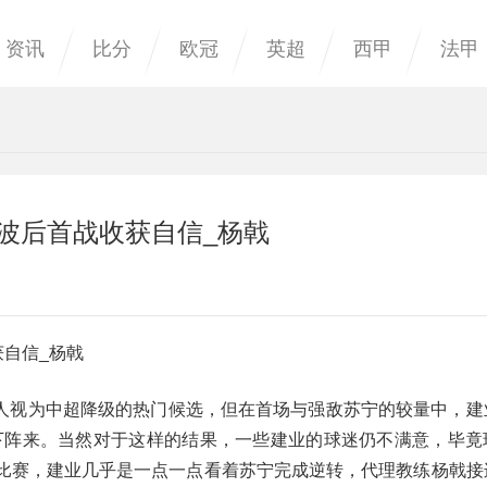
资讯
比分
欧冠
英超
西甲
法甲
波后首战收获自信_杨戟
获自信_杨戟
人视为中超降级的热门候选，但在首场与强敌苏宁的较量中，建
败下阵来。当然对于这样的结果，一些建业的球迷仍不满意，毕竟
的比赛，建业几乎是一点一点看着苏宁完成逆转，代理教练杨戟接