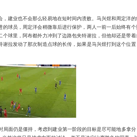
会，建业也不会那么轻易地在短时间内溃败。马兴煜和周定洋的
进的球员，周定洋会稍微靠后进行保护，两人一前一后始终有个
二个球里，阿布都外力冲到了边路包夹特谢拉，但他却还是带着
特谢拉发动了那次制造点球的长传，如果是马兴煜打到这个位置
此时局面仍是僵持，考虑到建业第一阶段的目标是尽可能地多拿分