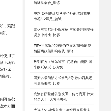
与球队会合_训练
中超-赵明剑建功马里替补两球难救主
申花3-2深足_曾诚
”，紧跟
泰达有望启用外援双枪 主帅关注国安强
局面。
调京津德比_比赛
FIFA主席称40强赛仍存在延期可能 疫
情隔离政策影响各队_蒂诺
只使用了
热刺官方：维尔通亨+门将自由离队 国
派上场影
米跃跃欲试_沃尔姆
替补席上
的底牌。
国安以最简洁方式拿到3分 热内西奥还
有更高要求_比赛
克洛普萨拉赫告别铁卫：传奇离开 伟大
有阿布都
的男人！_大将洛夫伦
战术方面
大连人VS建业首发：哈姆西克搭龙东