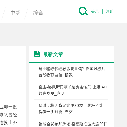
|
登录
注册
中超
综合
最新文章
建业输球代理教练要背锅? 换帅风波后
首战收获自信_杨戟
直击-洛佩斯再演长途奔袭破门 上港3-0
领先华夏_喜明
哈维：梅西肯定能踢2022世界杯 他壮
业却一度
得像一头野兽_巴萨
球队曾经
连换上外
鲁能全员参加踩场 格德斯抵达大连29日