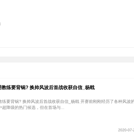
除
教练要背锅? 换帅风波后首战收获自信_杨戟
教练要背锅? 换帅风波后首战收获自信_杨戟 开赛前刚刚经历了各种风波
超降级的热门候选，但在首场与...
2020-07-