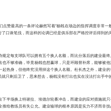
们点赞最高的一条评论赫然写着“杨戟在场边的指挥调度非常一般
行了口诛笔伐，而这样的论调已经是俱乐部在严格控评后得到的
协规定每支球队可以拥有五个换人名额，而比分落后的建业最终
法也不够准确，毕竟杨戟也想赢球，只是环顾替补席，能够被他
一起热身，但他终究没用掉这个换人名额。杜长杰之外，建业的
员就只剩后卫了，思来想去，杨戟没有打出也实在没法打出手中
在下半场换上特谢拉、埃德尔轮番冲击，而建业的应对措施就只
全推给教练员有失公允。建业输球的根本原因是实力不济而非技