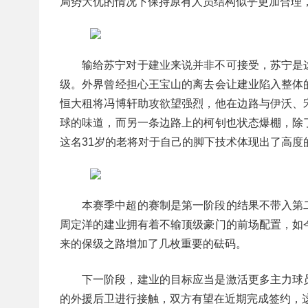
局势大优的情况下保持原有人员结构似乎更加合理
输给苏宁对于建业来说并非不可接受，苏宁是
级。外界曾经担心王宝山的离去会让建业陷入整体
恒大租将冯博轩助攻欲望强烈，他在边路与伊沃、
球的味道，而另一条边路上的柯钊也状态爆棚，除
这名31岁的老将对于自己的脚下技术体现出了高度
本赛季中超的赛制是第一阶段的结果不带入第
周定洋的建业拥有着不输顶级豪门的前场配置，如
来的保级之路增加了几枚重要的砝码。
下一阶段，建业的目标应当是激活更多主力球
的外援后卫进行接触，双方有望在近期完成签约，这