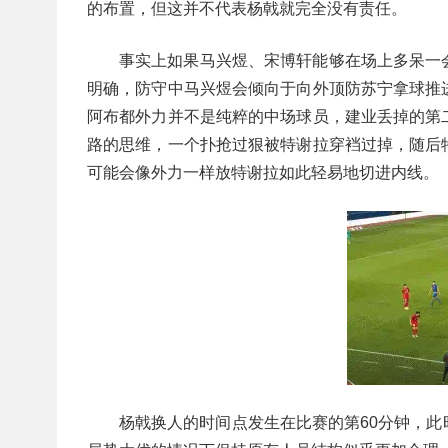
的布置，但这并不代表杨戟就完全没有责任。
事实上如果马兴煜、宋博轩能够在场上多呆一
明确，防守中马兴煜会倾向于向外顶防苏宁拿球推
阿布都外力并不是纯粹的中场球员，建业丢掉的第
路的思维，一个扑抢过狠被特谢拉穿裆过掉，随后
可能会像外力一样放特谢拉如此轻易地切进内线。
杨戟换人的时间点发生在比赛的第60分钟，