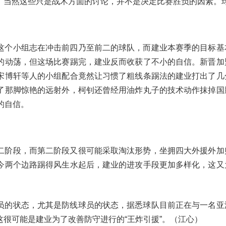
，当然这些只是战术方面的讨论，并不是决定比赛胜负的因素。
这个小组志在冲击前四乃至前二的球队，而建业本赛季的目标基
的动荡，但这场比赛踢完，建业反而收获了不小的自信。新晋加
宋博轩等人的小组配合竟然让习惯了粗线条踢法的建业打出了几
了那脚惊艳的远射外，柯钊还曾经用油炸丸子的技术动作抹掉国
的自信。
二阶段，而第二阶段又很可能采取淘汰形势，坐拥四大外援外加
今两个边路踢得风生水起后，建业的进攻手段更加多样化，这又
员的状态，尤其是防线球员的状态，据悉球队目前正在与一名亚
很可能是建业为了改善防守进行的“王炸引援”。（江心）