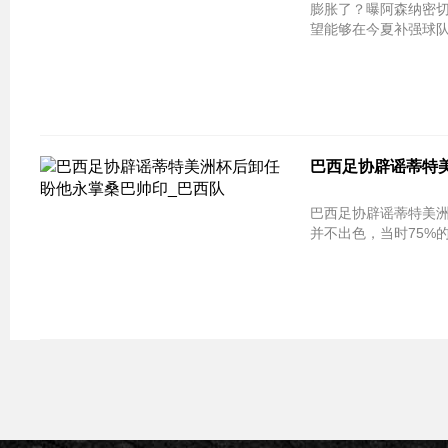
膨胀了？曝阿森纳密切关注内马尔 原
望能够在今夏补强球队
巴西足协辟谣蒂特美
巴西足协辟谣蒂特美洲杯后卸任 盼
并不出色，当时75%的