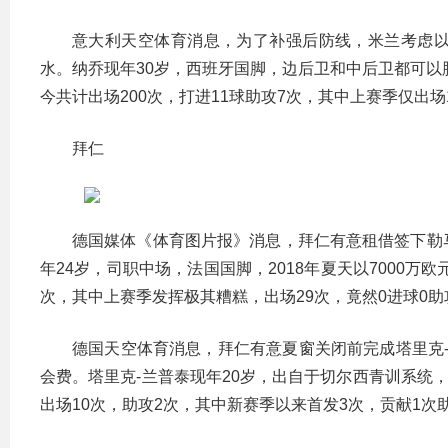
意大利天空体育消息，为了补强后防线，米兰考虑
水。纳乔现年30岁，西班牙国脚，边后卫和中后卫都可以
今共计出场200次，打进11球助攻7次，其中上赛季仅出场
拜仁
德国媒体《体育图片报》消息，拜仁有意租借签下勒
年24岁，司职中场，法国国脚，2018年夏天以7000万
次，其中上赛季发挥极其糟糕，出场29次，竟然0进球0助
德国天空体育消息，拜仁有意夏窗关闭前完成塔里克-兰
会费。塔里克-兰普泰现年20岁，出自于切尔西青训系统
出场10次，助攻2次，其中新赛季以来首发3次，贡献1次