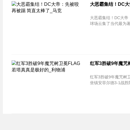
大恶霸集结！DC大
大恶霸集结！DC大帝：先被咬再被踢 
球场云集了当代最为著名
红军3胜破9年魔咒
红军3胜破9年魔咒树卫冕FLAG 若
坐镇安菲尔德3-1战胜