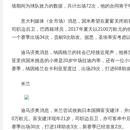
借期间为球队效力的数据，共计出场72次，他的合同将于
意大利媒体《全市场》消息，国米希望在夏窗关闭前
司职边后卫，巴西籍球员，2017年夏天以2100万欧
一个赛季出场34次，贡献9次助攻。据悉，圣埃蒂安考虑
迪马济奥消息，纳因格兰的转会已经接近尾声，他将加
亚里供国米挑选的小将是20岁中场拉迪内蒂，还有一位
赛季，纳因格兰在卡利亚里度过，出场29次，打进6球助攻
米兰
迪马济奥消息，米兰尝试收购日本国脚富安建洋，并向
0万欧元。富安建洋现年21岁，司职边后卫，亦可客串中
赛季出场30次，打进1球助攻3次，新赛季已经首发2次。