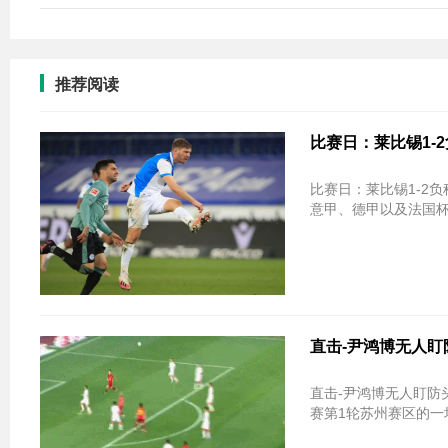
推荐阅读
比赛日：莱比锡1-2
比赛日：莱比锡1-2负科隆 沙尔克0-1
意甲、德甲以及法国
直击-尹鸿博无人盯
直击-尹鸿博无人盯防头