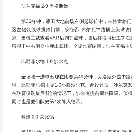
法兰克福 2-0 奥格斯堡
第36分钟，镰田大地前场右侧起球传中，辛特雷格门
区左侧弧线球挑传门前，安德烈-席尔瓦中路插上头球攻门
规，当值主裁查看VAR后判罚点球，随后芬博阿松主罚右
狠狠击中右侧立柱弹出底线。全场比赛结束，法兰克福主场
比勒菲尔德 1-0 沙尔克
全场唯一进球出现在比赛第49分钟，克洛斯外围中
球，比勒菲尔德主场1-0小胜沙尔克。此役过后，沙尔克30
在联赛仅剩最后4轮的情况下，沙尔克提前遭遇降级。值得一
同时也是他们队史第4次降入德乙。
科隆 2-1 莱比锡