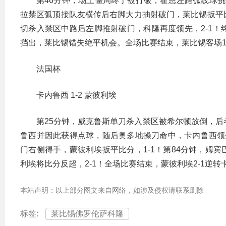
第46分钟，场上僵局终于被打破，霍恩左路弧线球挑
拉禁区弧顶接队友横传后右脚大力抽射破门，莱比锡扳平比
切杀入禁区中路后左脚推射破门，科隆再度领先，2-1
挡出，莱比锡错失绝平机会。全场比赛结束，莱比锡客场1
法国杯
卡内鲁西 1-2 蒙彼利埃
第25分钟，威克鲁斯单刀杀入禁区被希尔顿放倒，后
鲁西并因此获得点球，随后奥多地操刀命中，卡内鲁西领先
门右侧得手，蒙彼利埃扳平比分，1-1！第84分钟，姆
利埃将比分反超，2-1！全场比赛结束，蒙彼利埃2-1逆
本站声明：以上部分图文来自网络，如涉及侵权请联系删除
标签:
莱比锡佛罗伦萨科隆