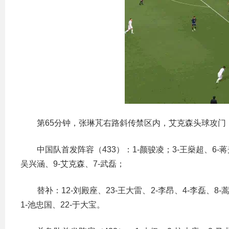
第65分钟，张琳芃右路斜传禁区内，艾克森头球攻门，
中国队首发阵容（433）：1-颜骏凌；3-王燊超、6-蒋光
吴兴涵、9-艾克森、7-武磊；
替补：12-刘殿座、23-王大雷、2-李昂、4-李磊、8-蒿
1-池忠国、22-于大宝。