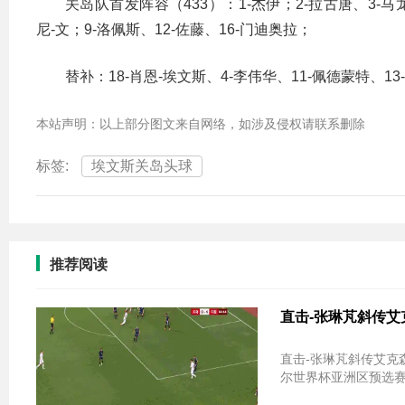
关岛队首发阵容（433）：1-杰伊；2-拉古唐、3-马龙
尼-文；9-洛佩斯、12-佐藤、16-门迪奥拉；
替补：18-肖恩-埃文斯、4-李伟华、11-佩德蒙特、13
本站声明：以上部分图文来自网络，如涉及侵权请联系删除
标签:
埃文斯关岛头球
推荐阅读
直击-张琳芃斜传艾
直击-张琳芃斜传艾克森
尔世界杯亚洲区预选赛