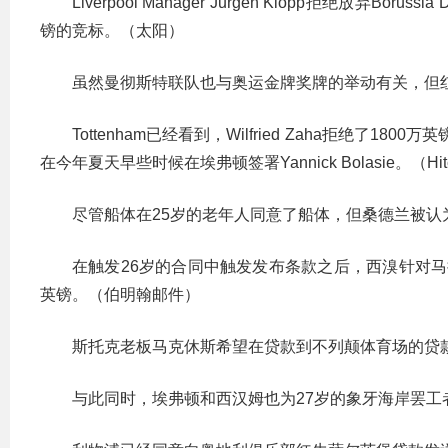
Liverpool Manager Jurgen Klopp拒绝放弃B
镑的竞标。（太阳）
虽然曼彻斯特联队也与奥运金牌奖牌的举动有关，但红
Tottenham已经看到，Wilfried Zaha拒绝了
在今年夏天早些时候在埃弗顿签署Yannick Bolasie。（Hit
尽管船体在25岁的老年人同意了船体，但桑德兰被
在触发26岁的合同中触发发布条款之后，西溴针对马拉加中场
英镑。（伯明翰邮件）
斯托克老板马克休斯希望在贷款到不列颠体育场的贷
与此同时，埃弗顿和西汉姆也为27岁的象牙海岸罢工者提供