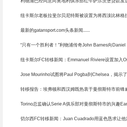
利物浦已经同意向奥地利俱乐部红牛萨尔茨堡贷款发
纽卡斯尔老板拉斐尔贝尼特斯被设置为将西溴比林格拉姆
最新的gatansport.com头条新闻......
“只有一个胜利者！”利物浦传奇John Barnes向Daniel S
纽卡斯尔FC转移新闻：Emmanuel Riviere设置加入O
Jose Mourinho试图将Paul Pogba到Chelse
转移报告：埃弗顿和西汉姆既热衷于曼彻斯特市前锋
Torino总监确认Serie A俱乐部对曼彻斯特市的兴趣Eardcas
切尔西FC转移新闻：Juan Cuadrado用蓝色恳求