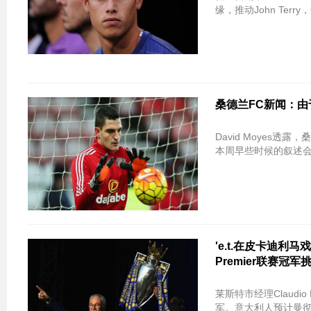
缘，推动John Terry，Ga
桑德兰FC新闻：由于
David Moyes透
本周早些时候的叙述
'e.t.在皮卡迪利马戏
Premier联赛冠军
莱斯特市经理Claud
军。意大利人预计曼彻