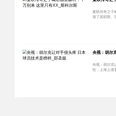
曼联传奇之子喊话德里
请了莫耶斯、范
央视：胡尔
央视：胡尔克让
轮，上海上港客