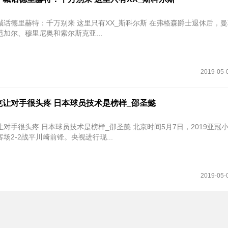
赫特：千万别来 这里只有XX_斯科尔斯 在弗格森爵士退休后，曼联接连聘
加尔、穆里尼奥和索尔斯克亚...
2019-05-
克让对手很头疼 日本球员技术是榜样_邵圣懿
对手很头疼 日本球员技术是榜样_邵圣懿 北京时间5月7日，2019亚冠
场2-2战平川崎前锋。央视进行现...
2019-05-