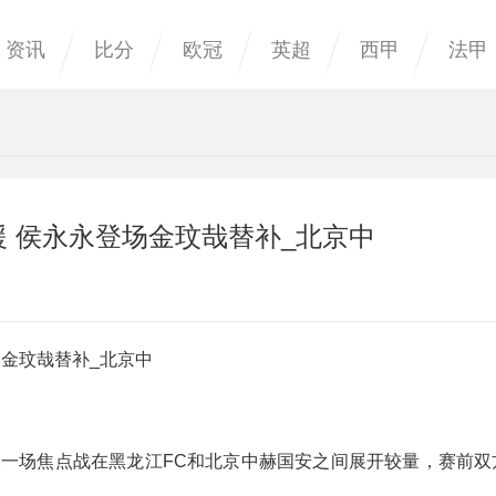
资讯
比分
欧冠
英超
西甲
法甲
援 侯永永登场金玟哉替补_北京中
场金玟哉替补_北京中
四轮一场焦点战在黑龙江FC和北京中赫国安之间展开较量，赛前