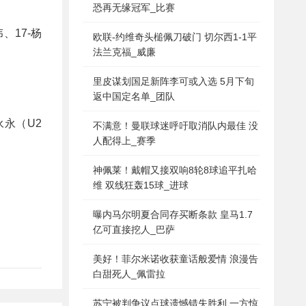
恐再无缘冠军_比赛
、17-杨
欧联-约维奇头槌佩刀破门 切尔西1-1平
法兰克福_威廉
里皮谋划国足新阵李可或入选 5月下旬
返中国定名单_团队
永永（U2
不满意！曼联球迷呼吁取消队内最佳 没
人配得上_赛季
神佩莱！戴帽又接双响8轮8球追平扎哈
维 双线狂轰15球_进球
曝内马尔明夏合同存买断条款 皇马1.7
亿可直接挖人_巴萨
美好！菲尔米诺收获童话般爱情 浪漫告
白甜死人_佩雷拉
苏宁被判争议点球遗憾错失胜利 一方惊