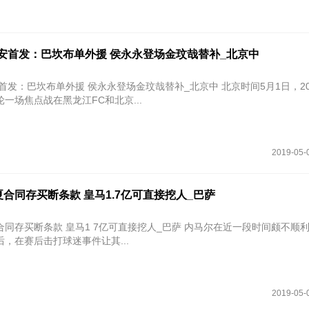
安首发：巴坎布单外援 侯永永登场金玟哉替补_北京中
巴坎布单外援 侯永永登场金玟哉替补_北京中 北京时间5月1日，2019赛季中
一场焦点战在黑龙江FC和北京...
2019-05-
合同存买断条款 皇马1.7亿可直接挖人_巴萨
条款 皇马1 7亿可直接挖人_巴萨 内马尔在近一段时间颇不顺利，在丢掉
，在赛后击打球迷事件让其...
2019-05-