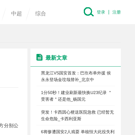
|
登录
注册
中超
综合
最新文章
黑龙江VS国安首发：巴坎布单外援 侯
永永登场金玟哉替补_北京中
1分50秒！建业刷新最快换U23纪录 ＂
受害者＂还是他_杨国元
突发！卡西因心梗送医院急救 已经暂无
生命危险_卡西利亚斯
双方分别公
6将惨遭国安2人戏耍 单核恒大此役失利