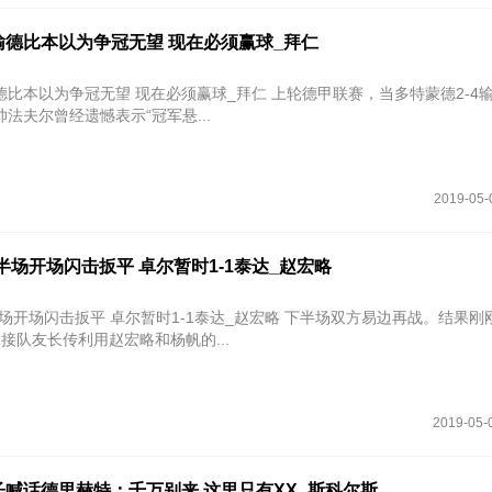
输德比本以为争冠无望 现在必须赢球_拜仁
冠无望 现在必须赢球_拜仁 上轮德甲联赛，当多特蒙德2-4输掉鲁尔区
法夫尔曾经遗憾表示“冠军悬...
2019-05-
半场开场闪击扳平 卓尔暂时1-1泰达_赵宏略
击扳平 卓尔暂时1-1泰达_赵宏略 下半场双方易边再战。结果刚刚开场不
接队友长传利用赵宏略和杨帆的...
2019-05-
喊话德里赫特：千万别来 这里只有XX_斯科尔斯