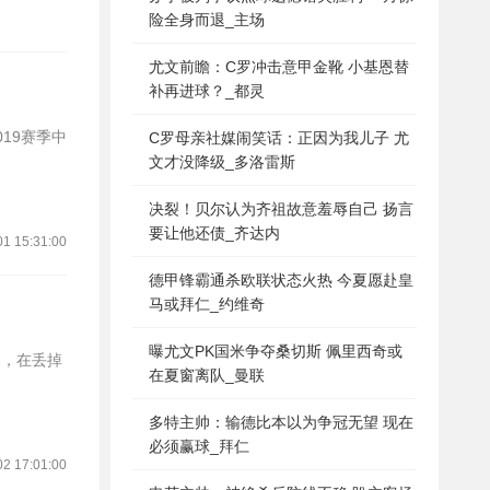
险全身而退_主场
尤文前瞻：C罗冲击意甲金靴 小基恩替
补再进球？_都灵
C罗母亲社媒闹笑话：正因为我儿子 尤
文才没降级_多洛雷斯
决裂！贝尔认为齐祖故意羞辱自己 扬言
要让他还债_齐达内
01 15:31:00
德甲锋霸通杀欧联状态火热 今夏愿赴皇
马或拜仁_约维奇
曝尤文PK国米争夺桑切斯 佩里西奇或
在夏窗离队_曼联
多特主帅：输德比本以为争冠无望 现在
必须赢球_拜仁
02 17:01:00