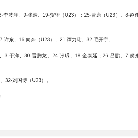
-李波洋、9-张浩、19-贺玺（U23）；25-曹康（U23）、8-赵伟
7-许东、16-向奔（U23）、21-谭力玮、32-毛开宇。
3-于洋、30-雷腾龙、24-张瑀、18-金泰延；26-吕鹏、7-侯
）、32-刘国博（U23）。
除