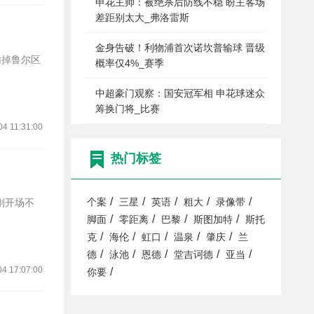
申花主帅：被绝杀后防线不稳 盼主客场
差距别太大_弗洛雷斯
金身告破！利物浦首次诺坎普输球 晋级
概率仅4%_赛季
中超豪门观察：国安冠军相 申花球迷众
筹换门将_比赛
04 11:31:00
热门标签
/
/
/
/
/
个案
三星
英语
粗大
录像带
/
/
/
/
脚面
零距离
巴黎
斯图加特
斯托
/
/
/
/
/
克
海伦
虹口
温泉
肇庆
兰
/
/
/
/
/
德
泳池
恩德
堂吉诃德
亚当
04 17:07:00
/
你要