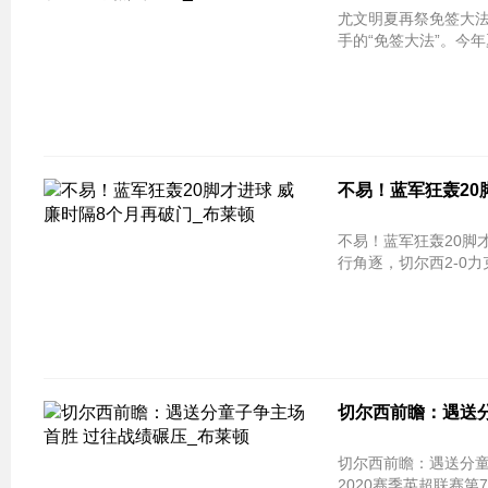
尤文明夏再祭免签大法？ PK曼联罗马
手的“免签大法”。今年
不易！蓝军狂轰20
不易！蓝军狂轰20脚才进球 威廉时隔8
行角逐，切尔西2-0
切尔西前瞻：遇送分
切尔西前瞻：遇送分童子争主场首胜 
2020赛季英超联赛第