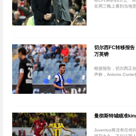
在EFL杯的四分之一
在周三晚上看到当地竞
切尔西FC转移报告：蓝
万英镑
根据报告，切尔西正在为波
声称，Antonio Conte在
曼彻斯特城瞄准kin
Juventus将没有任