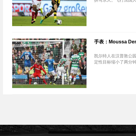
拼写永久。飞行法国
手表：Moussa 
凯尔特人在汉普敦公园击
定性目标缩小了两分钟