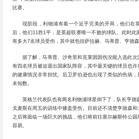
比赛。
现阶段，利物浦有着一个近乎完美的开局，他们在英
后，他们11胜1平，是英超联赛唯一不败的球队。此时
有多大7名球员受伤，其中就包括萨拉赫、马蒂普、亨德
据了解，马蒂普、沙奇里和克莱因因伤没能入选此次
有四名球员被迫退出国家队阵容，其中最关键的球员也许
的健康情况非常担忧。后卫罗伯逊也出现了类似的伤病，
未知数。
英格兰代表队也有两名利物浦球星倒下了，队长亨德
戈麦斯在周五的训练中膝盖受伤。目前还不清楚亨德森和
之后将面临一场巨大的挑战，他们将前往塞尔赫斯特公园
容易。