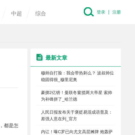
|
登录
注册
中超
综合
最新文章
穆帅自打脸：我会带热刺么？ 波叔帅位
稳固得很_穆里尼奥
豪掷2亿镑！曼联冬窗揽两大帝星 索帅
为补锋拼了_哈兰德
人民日报发布关于褒贬易混成语普及：
差强人意在列_官方
，都是怎
内讧！曝C罗已向尤文高层摊牌 炮轰萨