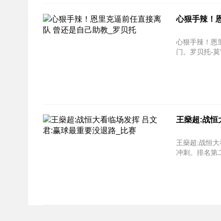
心狠手辣！
心狠手辣！恩里克逼前
门。罗贝托-莫
王燊超:战恒
王燊超:战恒
冲刺。排名第二