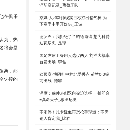
涯新高纪录_葡萄牙队
他在俱乐
京媒:人和新帅现实目标打出精气神 为
下赛季中甲开好头_王波
德罗巴：我拒绝了兰帕德邀请 想为科特
认为，热
迪瓦尽忠_足球
名将会是
国足左后卫备用人选仅两人 刘洋大概率
首发出场_李磊
的距离，那
欧预赛-博阿杜中柱北爱丢点 荷兰0-0提
全失控的
前出线_德容
深度：穆帅热刺双向被迫选择 一拍即合
≠真命天子_穆里尼奥
不消停！扎卡疑似再怼枪手球迷：不需
别人肯定我_比赛