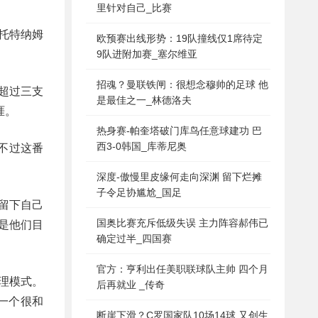
里针对自己_比赛
托特纳姆
欧预赛出线形势：19队撞线仅1席待定
9队进附加赛_塞尔维亚
招魂？曼联铁闸：很想念穆帅的足球 他
超过三支
是最佳之一_林德洛夫
涯。
热身赛-帕奎塔破门库鸟任意球建功 巴
西3-0韩国_库蒂尼奥
不过这番
深度-傲慢里皮缘何走向深渊 留下烂摊
子令足协尴尬_国足
留下自己
国奥比赛充斥低级失误 主力阵容郝伟已
是他们目
确定过半_四国赛
官方：亨利出任美职联球队主帅 四个月
理模式。
后再就业 _传奇
一个很和
断崖下滑？C罗国家队10场14球 又创生