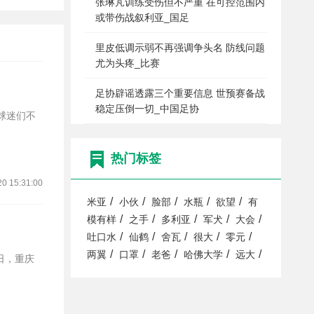
张琳芃训练受伤但不严重 在可控范围内
或带伤战叙利亚_国足
里皮低调示弱不再强调争头名 防线问题
尤为头疼_比赛
足协辟谣透露三个重要信息 世预赛备战
稳定压倒一切_中国足协
热门标签
20 15:31:00
/
/
/
/
/
米亚
小伙
脸部
水瓶
欲望
有
/
/
/
/
/
模有样
之手
多利亚
军犬
大会
/
/
/
/
/
吐口水
仙鹤
舍瓦
很大
零元
/
/
/
/
/
两翼
口罩
老爸
哈佛大学
远大
日，重庆