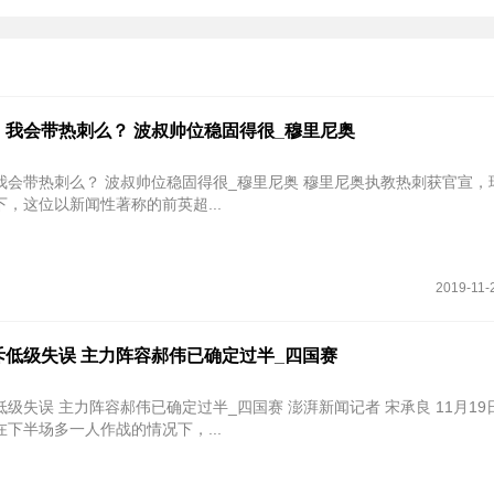
：我会带热刺么？ 波叔帅位稳固得很_穆里尼奥
刺么？ 波叔帅位稳固得很_穆里尼奥 穆里尼奥执教热刺获官宣，球迷们不
，这位以新闻性著称的前英超...
2019-11-
斥低级失误 主力阵容郝伟已确定过半_四国赛
级失误 主力阵容郝伟已确定过半_四国赛 澎湃新闻记者 宋承良 11月19
下半场多一人作战的情况下，...