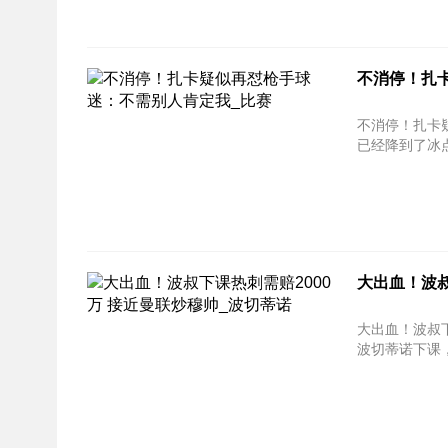
不消停！扎
不消停！扎卡疑似再怼枪
已经降到了冰点
大出血！波叔
大出血！波叔下课热刺需
波切蒂诺下课，