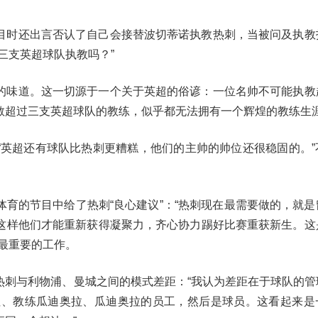
目时还出言否认了自己会接替波切蒂诺执教热刺，当被问及执教
三支英超球队执教吗？”
的味道。这一切源于一个关于英超的俗谚：一位名帅不可能执教
教超过三支英超球队的教练，似乎都无法拥有一个辉煌的教练生
“英超还有球队比热刺更糟糕，他们的主帅的帅位还很稳固的。”
育的节目中给了热刺“良心建议”：“热刺现在最需要做的，就是
这样他们才能重新获得凝聚力，齐心协力踢好比赛重获新生。这
最重要的工作。
热刺与利物浦、曼城之间的模式差距：“我认为差距在于球队的管
坦、教练瓜迪奥拉、瓜迪奥拉的员工，然后是球员。这看起来是