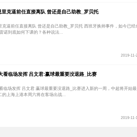
恩里克逼前任直接离队 曾还是自己助教_罗贝托
任直接离队 曾还是自己助教_罗贝托 西班牙换帅事件，如今已经成了罗生
雷诺到底如何下课的？各种说法...
2019-11-
大看临场发挥 吕文君:赢球最重要没退路_比赛
大看临场发挥 吕文君:赢球最重要没退路_比赛进入新的一周，中超将开始
的上海上港本周六将在客场出战...
2019-11-