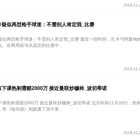
2019-11-
卡疑似再怼枪手球迷：不需别人肯定我_比赛
手球迷：不需别人肯定我_比赛 最近一段时间，扎卡与阿森纳的关系似乎
。在两周前与水晶宫的比赛中...
2019-11-
下课热刺需赔2000万 接近曼联炒穆帅_波切蒂诺
赔2000万 接近曼联炒穆帅_波切蒂诺 北京时间11月20日，热刺官方宣布
而《电讯报》则披露了其中更...
2019-11-