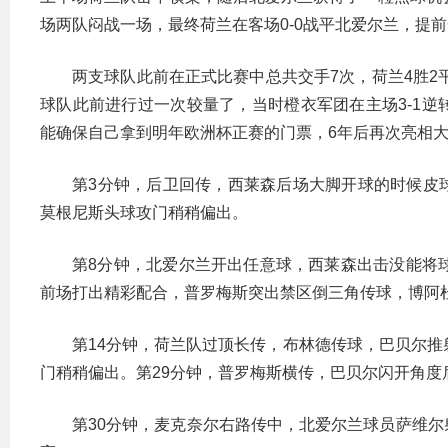
场两队闷战一场，最终荷兰在客场0-0战平北爱尔兰，提
两支球队此前在正式比赛中总共交手7次，荷兰4胜2
球队此前进行过一次较量了，当时橙衣军团在主场3-1
能确保自己拿到明年欧洲杯正赛的门票，6年后再次亮相
第3分钟，后卫回传，西莱森后场大脚开球的时候皮
莫根尼斯头球攻门稍稍偏出。
第8分钟，北爱尔兰开出任意球，西莱森出击没能将
前场打出精彩配合，普罗梅斯突出禁区倒三角传球，博阿
第14分钟，荷兰队过顶长传，布林德传球，巴贝尔推
门稍稍偏出。第29分钟，普罗梅斯横传，巴贝尔闪开角度
第30分钟，麦克奈尔右路传中，北爱尔兰球员萨维