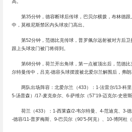
高。
第35分钟，德容断球后传球，巴贝尔横拨，布林德跟
中，莫根尼斯禁区内头球攻门高出。
第52分钟，范德比克传球，普罗佩尔远射被对方后卫
跟上头球攻门被门将得到。
第68分钟，荷兰开出角球，第一点被顶出后，范德比
尔特曼传中，吕克-德容头球摆渡被北爱尔兰解围后，弗朗
两队出场阵容：北爱尔兰（433）：1-法雷尔/13-科里-
5-汤普森）/17-麦克奈尔、6-萨维尔（57’19-迈克尔-史密
荷兰（433）：1-西莱森/2-韦尔特曼、4-范迪克、3-德
-德容/11-普罗梅斯、9-巴贝尔（90’5-阿克）、10-博阿杜（