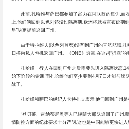
此前,扎哈维与萨巴都参加了富力在阿联酋的集训,而
上,他们俩回到以色列还没过隔离期,欧洲杯就被宣布延期
星”决定提前返回广州。
由于特拉维夫(以色列首都)没有到广州的直航航班,扎
日搭乘私人包机返回广州。《ONE》透露,在这趟“折腾”
扎哈维一行人在回到广州之后需要先进入隔离状态,14
始下阶段的集训,而扎哈维他们至少要到4月7日才能与球
战了。
扎哈维和萨巴的经纪人卡特扎夫表示,他们回到广州是
“登贝莱、雷纳蒂尼奥等人已经随大部队返回了广州,听说
情防控方面的纪律要求十分严明,这也是中国能够更快进入