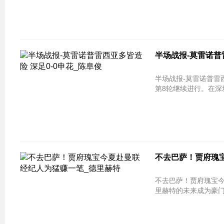
半场战报-莫雷诺普
半场战报-莫雷诺普雷西亚多皆造险 深足0
第8轮继续进行。在深
不去巴萨！贾府瑰宝
不去巴萨！贾府瑰宝今夏赴曼联 
里赫特的未来成为豪门