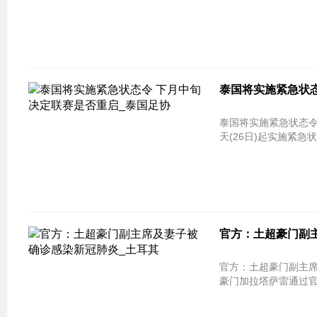
泰国将实施紧急状态
泰国将实施紧急状态令
天(26日)起实施紧急
官方：土超豪门副
官方：土超豪门副主席及妻子被确诊感
豪门加拉塔萨雷通过官