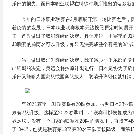
乐部的损失。而日本职业联盟在特殊时期所推出的诸多新
今年的日本职业联赛在2月底展开第一轮比赛之后，
着疫情的发展，日本职业联赛根本无法按照原定时间展开
击，首先做出了取消降级的决定。具体来说，本赛季的J1与
J3联赛的前两名可以升级；如果无法完成整个赛程的3/4
当时做出取消升降级的决定，除了减少小俱乐部的竞
出延期的决定，奥运会将按原计划进行。日本足协为了确
乐部又能够为国家队或国奥队放人，取消升降级也就打消
至2021赛季，J1联赛将有20队参加。按照日本职业
则有2队升级。这样至2022赛季时，J1联赛可以恢复成
界足坛，没有一个国家的联赛在20队的情况下，直接有4
了“3+1”，也就是联赛第18至第20名三队直接降级；而第