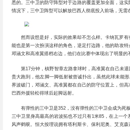
悉的。三中卫的防守阵型对于边路的覆盖更加全面，这实
情况下，三中卫阵型可以解放巴西人彻底投入前场，无需
然而设想是好，实际的效果却不怎么样。卡纳瓦罗有
能也是第一次扮演这样的角色，逆足打边路，他的助攻特
邓涵文和高准翼搭档右边，他们在比赛中体现出了明显的
第17分钟，槙野智章左路拿球时，高准翼在自己未
贵大跑到，他左脚一脚低射被曾诚扑出，虽然此球未能形
界波破门，邓涵文、高准翼都在自己的防守位置上，但高
巴西外援轻松得球后起脚远射。
有弹性的三中卫是352，没有弹性的三中卫会成为死
三中卫里身高最高的岩波拓也不过只有1米85，在上一
风声鹤唳。恒大按理说拥有塔利斯卡、保利尼奥、艾克森