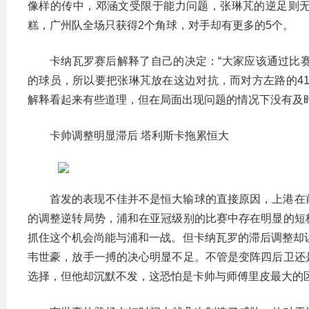
像样的传中，邓涵文受限于能力问题，张琳芃的逆足则
糕，广州队全场只获得2个角球，对手却有更多的5个。
卡纳瓦罗赛后解释了自己的决定：“大家应该通过比
的球员，所以要把张琳芃放在这边对抗，而对方左路的4
解释看起来有些道理，但在局面出现问题的情况下没有及
卡帅调整明显滞后 塔利斯卡拖累恒大
首发的表现不佳并不是恒大输球的直接原因，上港在
的调整逆转局势，浦和在亚冠级别的比赛中存在明显的短
抓住这个机会尚能与浦和一战。但卡纳瓦罗的滞后调整却让
韦世豪，放手一搏的决心明显不足。不管是变阵四后卫还
选择，但他却沉默不发，这恐怕是卡帅与师傅里皮最大的