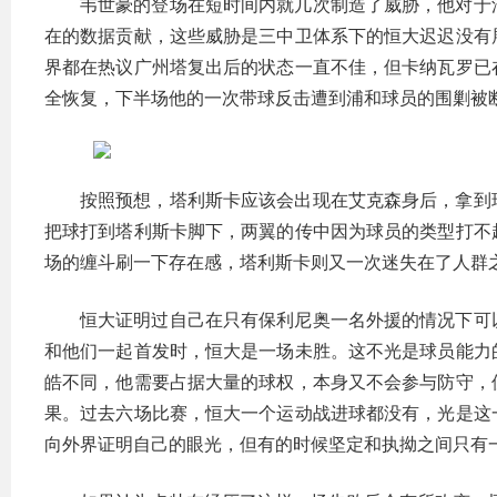
韦世豪的登场在短时间内就几次制造了威胁，他对于
在的数据贡献，这些威胁是三中卫体系下的恒大迟迟没有
界都在热议广州塔复出后的状态一直不佳，但卡纳瓦罗已
全恢复，下半场他的一次带球反击遭到浦和球员的围剿被
按照预想，塔利斯卡应该会出现在艾克森身后，拿到
把球打到塔利斯卡脚下，两翼的传中因为球员的类型打不
场的缠斗刷一下存在感，塔利斯卡则又一次迷失在了人群
恒大证明过自己在只有保利尼奥一名外援的情况下可
和他们一起首发时，恒大是一场未胜。这不光是球员能力
皓不同，他需要占据大量的球权，本身又不会参与防守，
果。过去六场比赛，恒大一个运动战进球都没有，光是这
向外界证明自己的眼光，但有的时候坚定和执拗之间只有