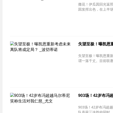
撒花！伊瓜因回光返照传射建功 破欧冠
因发挥出色，在上半场
失望至极！曝凯恩重
失望至极！曝凯恩重新考虑未来 离
谓一落千丈。目前联赛7
903场！42岁布
903场！42岁布冯超越马尔蒂尼 笑
队喜获三连胜的同时，4