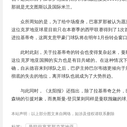
那就是尤文图斯以及国际米兰。
众所周知的是，为了给中场瘦身，巴塞罗那被认为愿
这位克罗地亚球星目前只在本赛季的西甲联赛得到了1次
进拉基蒂奇，这两支意甲豪门球队将在明年1月份转会窗
此时此刻，关于拉基蒂奇的转会也变得复杂起来，曼
这位克罗地亚国脚的实力也是有目共睹的。在这种情况
确，自从德容来到球队之后，巴萨主帅巴尔韦德更倾向于
彻底的失去的地位，离开球队也就成为了大势所趋。
与此同时，《太阳报》还指出，除了拉基蒂奇之外，
森纳的引援对象，而奥斯曼-登贝莱则同样是曼联觊觎的
本站声明：以上部分图文来自网络，如涉及侵权请联系删除
标签:
曼联巴塞罗那克罗地亚