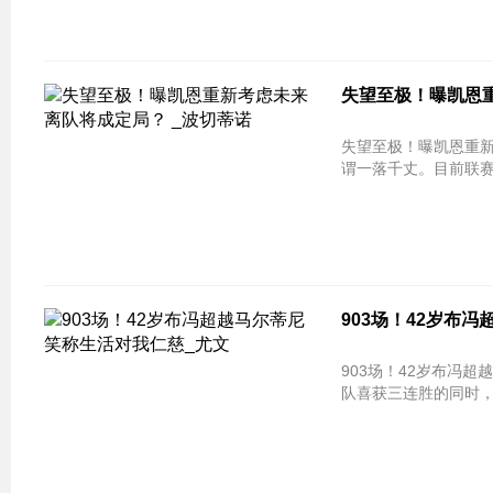
失望至极！曝凯恩重
失望至极！曝凯恩重新考虑未来 离
谓一落千丈。目前联赛7
903场！42岁布
903场！42岁布冯超越马尔蒂尼 笑
队喜获三连胜的同时，4