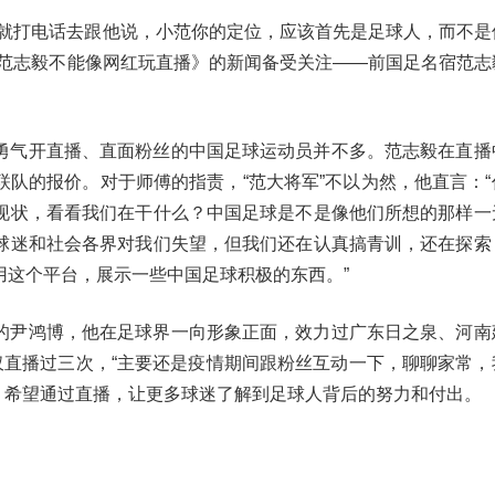
我就打电话去跟他说，小范你的定位，应该首先是足球人，而不是
告范志毅不能像网红玩直播》的新闻备受关注——前国足名宿范志
勇气开直播、直面粉丝的中国足球运动员并不多。范志毅在直播
队的报价。对于师傅的指责，“范大将军”不以为然，他直言：“
现状，看看我们在干什么？中国足球是不是像他们所想的那样一
球迷和社会各界对我们失望，但我们还在认真搞青训，还在探索
用这个平台，展示一些中国足球积极的东西。”
的尹鸿博，他在足球界一向形象正面，效力过广东日之泉、河南
仅直播过三次，“主要还是疫情期间跟粉丝互动一下，聊聊家常，
示，希望通过直播，让更多球迷了解到足球人背后的努力和付出。