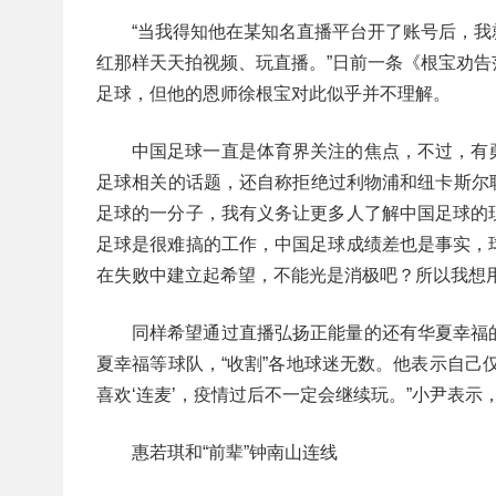
“当我得知他在某知名直播平台开了账号后，
红那样天天拍视频、玩直播。”日前一条《根宝劝
足球，但他的恩师徐根宝对此似乎并不理解。
中国足球一直是体育界关注的焦点，不过，有
足球相关的话题，还自称拒绝过利物浦和纽卡斯尔联
足球的一分子，我有义务让更多人了解中国足球的
足球是很难搞的工作，中国足球成绩差也是事实，
在失败中建立起希望，不能光是消极吧？所以我想
同样希望通过直播弘扬正能量的还有华夏幸福
夏幸福等球队，“收割”各地球迷无数。他表示自己
喜欢‘连麦’，疫情过后不一定会继续玩。”小尹表
惠若琪和“前辈”钟南山连线