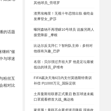
其他球员_劳塔罗
渣男埃梅里！无视十年恋情出轨 偷吃金
发摩登女_萨莎
曝阿森纳不再理睬10号球员 说服另两人
播的话题
接受降薪 _摩根
比达尔反戈拜仁？智利队主帅：多特对
他很有兴趣_巴萨
张继科“催
中与球迷
名宿：贝尔强过齐祖大罗 他是足坛最被
低估的球员_萨维奇
FIFA裁决天海6日内支付莫德斯特青训
与粉丝互
补偿 约1000万元_国际足联
的会相对比
土库曼斯坦联赛正式重启 数百球迷未戴
口罩观看榜首大战_佩达格
家底厚！曼联不会要求球员降薪 现有收