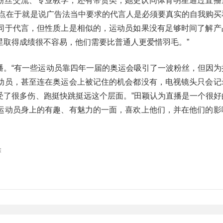
粉丝交流、专业教学，还有带货类，她更认同体育明星通过直播
观点在于就是说广告法当中要求的代言人是必须要真实的自我购买
同于代言，但性质上是相似的，运动员如果没有足够时间了解产
星取得成绩很不容易，他们需要比普通人更爱惜羽毛。”
播。“有一些运动员靠四年一届的奥运会吸引了一波粉丝，但因为
动员，甚至连在奥运会上被记住的机会都没有，电视镜头只会记
受了很多伤、跑挺快跳挺远这个层面。”田颖认为直播是一个很好
运动员身上的有趣、有魅力的一面，喜欢上他们，并在他们的影
除