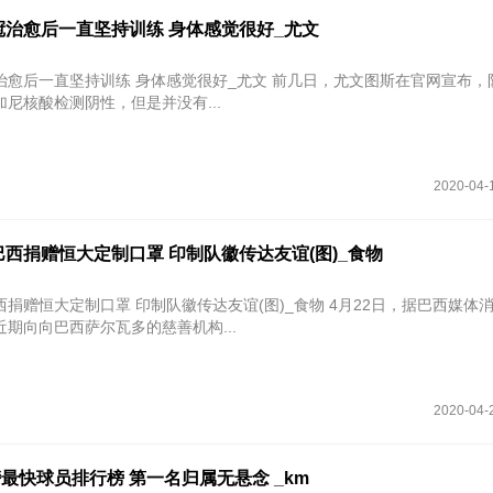
冠治愈后一直坚持训练 身体感觉很好_尤文
坚持训练 身体感觉很好_尤文 前几日，尤文图斯在官网宣布，队内的马
尼核酸检测阴性，但是并没有...
2020-04-
西捐赠恒大定制口罩 印制队徽传达友谊(图)_食物
捐赠恒大定制口罩 印制队徽传达友谊(图)_食物 4月22日，据巴西媒体
期向向巴西萨尔瓦多的慈善机构...
2020-04-
最快球员排行榜 第一名归属无悬念 _km