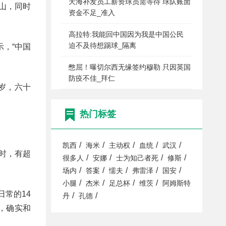
天海补发员工薪资球员需等待 球队账面
山，同时
资金不足_准入
高拉特:我能回中国因为我是中国公民
迫不及待想踢球_隔离
，“中国
憋屈！曝切尔西无缘签约穆勒 只因英国
防疫不佳_拜仁
岁，六十
热门标签
/
/
/
/
/
凯西
海米
主动权
血统
武汉
小时，有超
/
/
/
/
很多人
安娜
士为知己者死
修斯
/
/
/
/
/
场内
答案
懦夫
弗雷泽
国安
/
/
/
/
小腿
杰米
足总杯
维茨
阿姆斯特
常的14
/
/
丹
孔德
，确实和