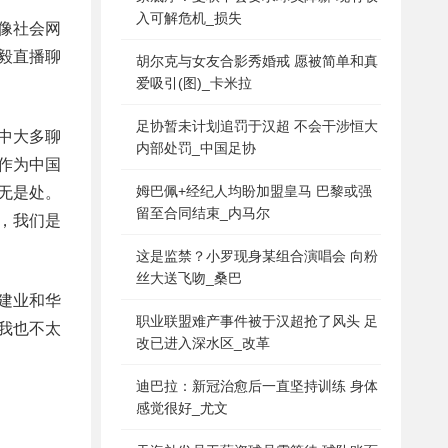
入可解危机_损失
像社会网
毅直播聊
胡尔克与女友合影秀婚戒 愿被简单和真
爱吸引(图)_卡米拉
足协暂未计划追罚于汉超 不会干涉恒大
中大多聊
内部处罚_中国足协
作为中国
姆巴佩+经纪人均盼加盟皇马 巴黎或强
无是处。
留至合同结束_内马尔
，我们是
这是监禁？小罗现身某组合演唱会 向粉
丝大送飞吻_桑巴
建业和华
职业联盟难产事件被于汉超抢了风头 足
我也不太
改已进入深水区_改革
迪巴拉：新冠治愈后一直坚持训练 身体
感觉很好_尤文