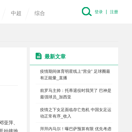
|
登录
注册
中超
综合
最新文章
疫情期间体育明星线上“营业” 足球圈最
有正能量_直播
前罗马主帅：托蒂退役时我哭了 巴神是
最强球员_加西亚
疫情之下女足面临存亡危机 中国女足运
动正常有序_收入
邓亚萍、
拜拜内马尔！曝巴萨预算有限 优先考虑
开始接地