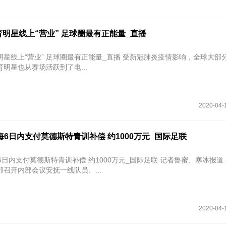
明星线上“营业” 足球圈最有正能量_直播
业” 足球圈最有正能量_直播 受新冠肺炎疫情影响，全球大部分体育赛事
明星也从赛场活跃到了电...
2020-04-
天海6日内支付莫德斯特青训补偿 约1000万元_国际足联
支付莫德斯特青训补偿 约1000万元_国际足联 记者鲁蜜、寒冰报道 就在17日
召开内部会议安抚一线队员、...
2020-04-