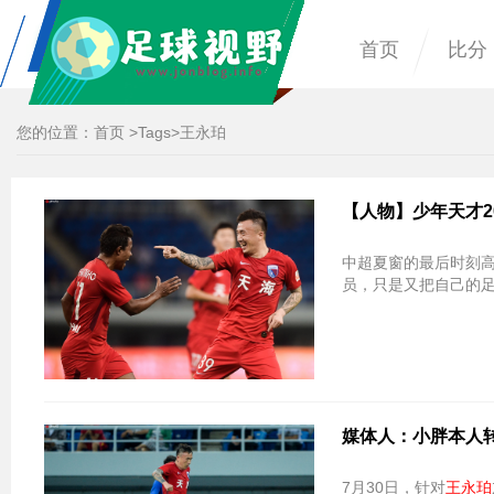
首页
比分
您的位置：
首页
>
Tags
>王永珀
【人物】少年天才2
中超夏窗的最后时刻
员，只是又把自己的足
媒体人：小胖本人转
7月30日，针对
王永珀