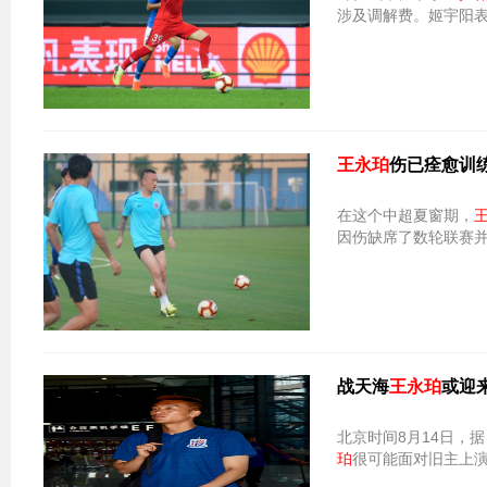
涉及调解费。姬宇阳表
王永珀
伤已痊愈训
在这个中超夏窗期，
因伤缺席了数轮联赛
战天海
王永珀
或迎
北京时间8月14日，
珀
很可能面对旧主上