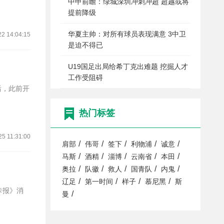
中甲前瞻：绿城深圳冲刺冲超 超越或将
提前降级
华夏主帅：对所有球员表现满意 3中卫
22 14:04:15
是迫不得已
U19国足出局给希丁克出难题 挖掘人才
工作受阻碍
后，此前开
热门标签
25 11:31:00
/
/
/
/
/
肩部
伟哥
签下
利物浦
诚意
/
/
/
/
/
马斯
酒精
淄博
云南省
本田
/
/
/
/
/
奥拉
队徽
救人
国青队
内鬼
/
/
/
/
辽足
第一时间
样子
慕尼黑
斯
/
曼