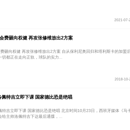
2021-07-
会费砸向权健 再攻张修维放出2方案
会费砸向权健 再攻张修维放出2方案 自从保利尼奥回归和塔利斯卡的加盟
切都正在走向正轨，球队的实力...
2018-10-
洛佩特吉立即下课 国家德比恐是绝唱
 国家德比恐是绝唱 北京时间10月23日，西班牙媒体《马卡报》消
给主帅洛佩特吉下达最后通牒，...