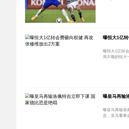
曝恒大1亿转
曝恒大1亿转
局不顺的恒大一
曝皇马再输
曝皇马再输洛佩特吉立即下课
息，皇马董事会