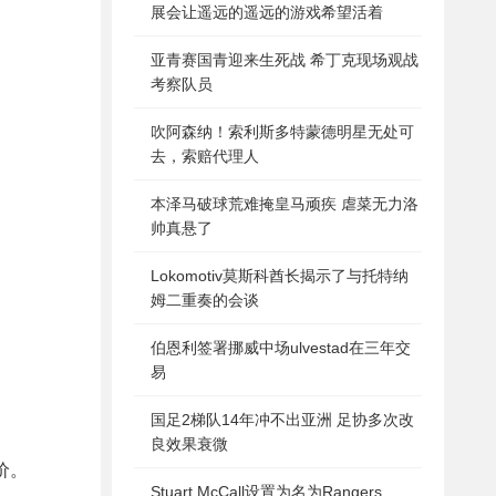
展会让遥远的遥远的游戏希望活着
亚青赛国青迎来生死战 希丁克现场观战
考察队员
吹阿森纳！索利斯多特蒙德明星无处可
去，索赔代理人
本泽马破球荒难掩皇马顽疾 虐菜无力洛
帅真悬了
Lokomotiv莫斯科酋长揭示了与托特纳
姆二重奏的会谈
伯恩利签署挪威中场ulvestad在三年交
易
国足2梯队14年冲不出亚洲 足协多次改
良效果衰微
价。
Stuart McCall设置为名为Rangers