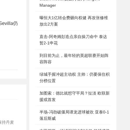
Manager
曝恒大1亿转会费砸向权健 再攻张修维
villa仍
放出2方案
直击-阿奇姆彭造点亲自操刀命中 泰达
暂2-1申花
到目前为止，最年轻的英超联赛开始阵
容阵容
绿城手握冲超主动权 主帅：仍要保住积
分榜位置
加图索：德比就想守平局？扯淡 欧联新
援或首发
半场-冯劲破僵局谭龙进球被吹 亚泰0-1
落后斯威
望地保持丹麦