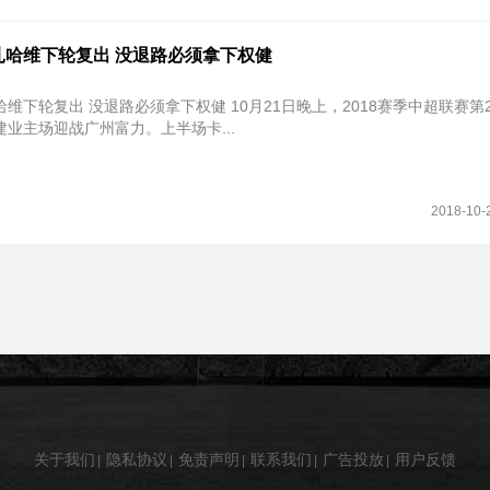
扎哈维下轮复出 没退路必须拿下权健
退路必须拿下权健 10月21日晚上，2018赛季中超联赛第26轮的较
业主场迎战广州富力。上半场卡...
2018-10-
关于我们
隐私协议
免责声明
联系我们
广告投放
用户反馈
|
|
|
|
|