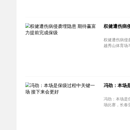
权健遭伤病
权健遭伤病侵
越秀山体育场与
冯劲：本场
冯劲：本场是保级过程中关键一
场比赛，长春亚