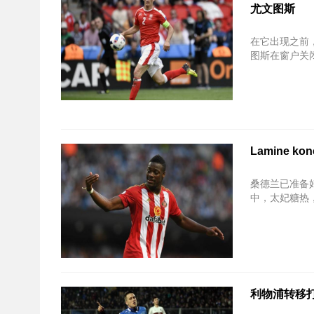
尤文图斯
在它出现之前，总
图斯在窗户关
Lamine
桑德兰已准备好使
中，太妃糖热
利物浦转移打击！