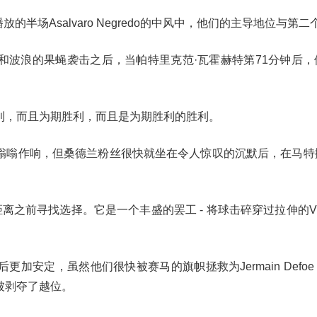
放的半场Asalvaro Negredo的中风中，他们的主导地位与第
和波浪的果蝇袭击之后，当帕特里克范·瓦霍赫特第71分钟后，
利，而且为期胜利，而且是为期胜利的胜利。
嗡嗡作响，但桑德兰粉丝很快就坐在令人惊叹的沉默后，在马特
离之前寻找选择。它是一个丰盛的罢工 - 将球击碎穿过拉伸的Vito
加安定，虽然他们很快被赛马的旗帜拯救为Jermain Defo
被剥夺了越位。