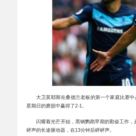
大卫莫耶斯在桑德兰老板的第一个家庭比赛中
星期日的磨损中赢得了2-1。
闪耀着光芒开始，黑钢鹦鹉早期的勤奋工作，
砰声的长途驱动器，在13分钟后砰砰声。