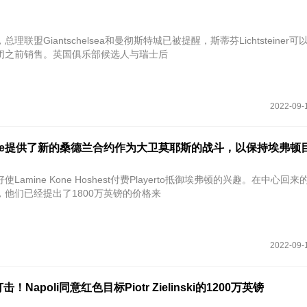
理联盟Giantschelsea和曼彻斯特城已被提醒，斯蒂芬Lichtsteiner
闭之前销售。英国俱乐部候选人与瑞士后
2022-09-
 kone提供了新的桑德兰合约作为大卫莫耶斯的战斗，以保持埃弗顿
Lamine Kone Hoshest付费Playerto抵御埃弗顿的兴趣。在中心回
，他们已经提出了1800万英镑的价格来
2022-09-
Napoli同意红色目标Piotr Zielinski的1200万英镑