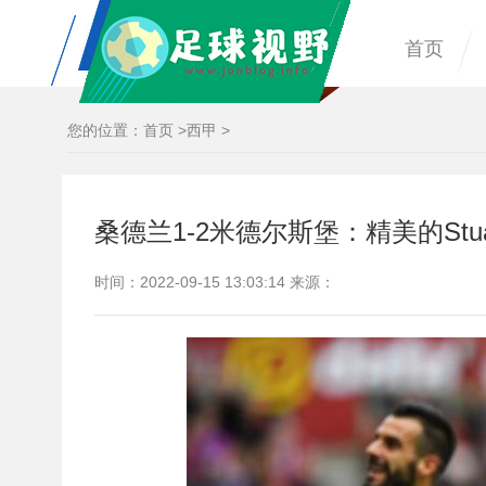
首页
您的位置：
首页
>
西甲
>
桑德兰1-2米德尔斯堡：精美的Stuani双
时间：2022-09-15 13:03:14 来源：