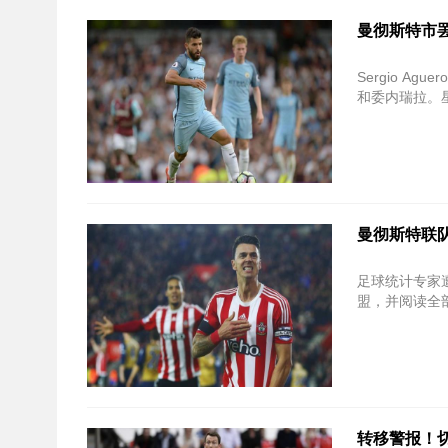
曼彻斯特市罢工
Sergio A
和委内瑞拉。
曼彻斯特联队转
足球统计专家
转移警报！切尔