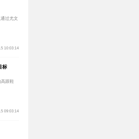
可以通过尤文
15 10:03:14
目标
来的高跟鞋
15 09:03:14