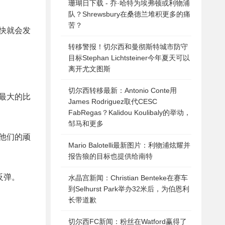
珊瑚日下载 - 乔·哈特为埃弗顿或利物浦
队？Shrewsbury在桑德兰堆积更多的痛
苦？
快就会发
转移警报！切尔西和曼彻斯特城市防守
目标Stephan Lichtsteiner今年夏天可以
离开尤文图斯
切尔西转移最新：Antonio Conte用
最大的比
James Rodriguez取代CESC
FabRegas？Kalidou Koulibaly的举动，
邹马和更多
他们的顽
Mario Balotelli最新图片：利物浦炫耀并
报告狼的目标也提供给南特
反弹。
水晶宫新闻：Christian Benteke在赛车
到Selhurst Park举办32米后，为伯恩利
长带道歉
。
切尔西FC新闻：粉丝在Watford赢得了