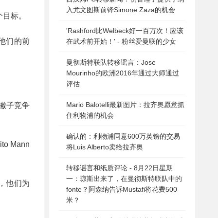
入尤文图斯前锋Simone Zaza的机会
二个目标。
'Rashford比Welbeck好一百万次！应该
他们的前
在武术前开始！' - 粉丝爱曼联的少女
曼彻斯特联队转移谣言：Jose
Mourinho的欧洲2016年通过大师通过
评估
Mario Balotelli最新图片：拉齐奥愿意抓
撇子竞争
住利物浦的机会
确认的：利物浦同意600万英镑的交易
 Mann
将Luis Alberto卖给拉齐奥
转移谣言和纸质评论 - 8月22日星期
一：琼斯出来了，在曼彻斯特联队中的
e，他们为
fonte？阿森纳告诉Mustafi将花费500
米？