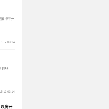
兑现抵押品州
15 12:03:14
斯特联
15 11:03:14
天可以离开