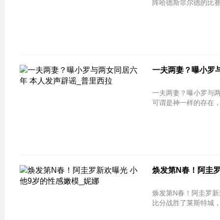
阵哈德斯菲尔德的比赛中
一夫两妻？曝小罗与
一夫两妻？曝小罗与两女同居六年 
可谓是神一样的存在，
焕发第N春！阿圭罗
焕发第N春！阿圭罗新欢曝光 小他9岁
比分战胜了莱斯特城，从