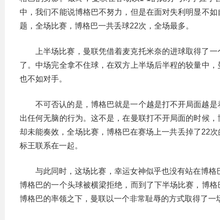
中，我们不能说博格巴不努力，但是在面对失利明显不如
题，全场比赛，博格巴一共丢球22次，全场最多。
上半场比赛，曼联凭借着麦克托米奈的进球取得了一
了。中场完全拿不住球，在双方上半场后半程的较量中，
也不如对手。
不可否认的是，博格巴就是一个越是打不开局面越是
出任何无脑的行为。这不是，在曼联打不开局面的时候，
却未能奏效，全场比赛，博格巴在赛场上一共丢掉了22
标王联系在一起。
与此同时，这场比赛，幸运女神似乎也没有站在博格巴
博格巴的一个头球被横梁拒绝，而到了下半场比赛，博格
博格巴的率领之下，曼联以一个非常耻辱的方式取得了一场