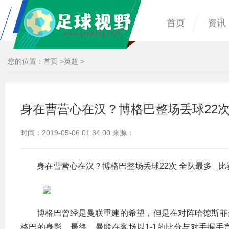
首页
资讯
您的位置：
首页
>
英超
>
身在曹营心在汉？博格巴整场丢球22次
时间：2019-05-06 01:34:00 来源：
身在曹营心在汉？博格巴整场丢球22次 全队最多 _比
博格巴曾经是曼联重建的希望，但是在对阵哈德斯菲
格巴的身影。最终，曼联在客场以1-1的比分与对手握