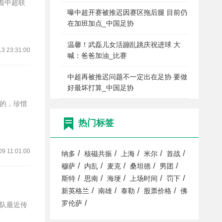
曝中超开赛被推迟因赛区拖后腿 目前仍
在加班加点_中国足协
温馨！武磊儿女活蹦乱跳庆祝进球 大
13 23:31:00
喊：爸爸加油_比赛
中超再被推迟问题不一定出在足协 要做
好最坏打算_中国足协
热门标签
09 11:01:00
/
/
/
/
/
纳多
核磁共振
上海
米尔
首战
/
/
/
/
/
穆萨
内乱
麦克
桑坦德
男团
/
/
/
/
/
斯特
思南
海埂
上场时间
罚下
/
/
/
/
新英格兰
南雄
泰勒
股票价格
佛
/
罗伦萨