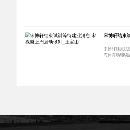
宋博轩结束
宋博轩结束试训
海体育场继续热