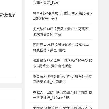
是我的噩梦_队友
德甲-维尔纳助攻+失空门 10人莱比锡1-
森便选择
1惨遭绝平_左路
尤文续约迪巴拉受阻！索1500万高薪
要求看齐C罗_年薪
西班牙人VS阿拉维斯首发：武磊出战
锋线搭档卡莱里_雷拉
曼联最强战术曝光：博格巴任10号位 联
袂B费首发_费尔南德斯南
曝黄海对调整分组很无奈 升班马处子赛
季将更艰难_中国足协
教做人！巴萨门神虐爆皇马日本梅西 创
一西甲神迹_特尔施特根
尤文VS米兰首发：C罗迪巴拉领衔 布冯