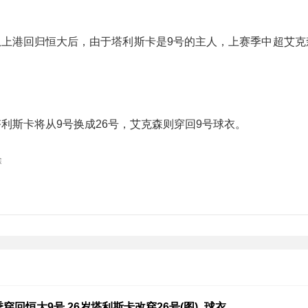
从上港回归恒大后，由于塔利斯卡是9号的主人，上赛季中超艾克
利斯卡将从9号换成26号，艾克森则穿回9号球衣。
除
穿回恒大9号 26岁塔利斯卡改穿26号(图)_球衣