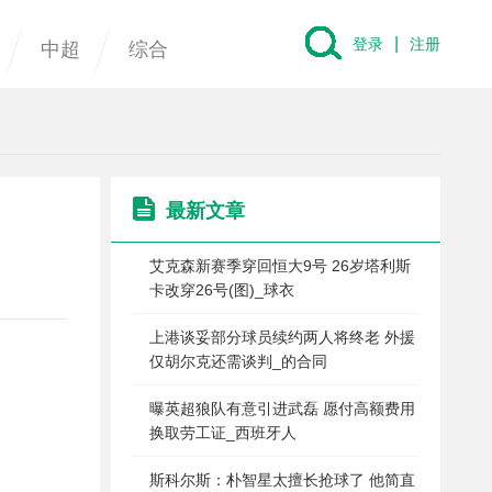
|
登录
注册
中超
综合
最新文章
艾克森新赛季穿回恒大9号 26岁塔利斯
卡改穿26号(图)_球衣
上港谈妥部分球员续约两人将终老 外援
仅胡尔克还需谈判_的合同
曝英超狼队有意引进武磊 愿付高额费用
换取劳工证_西班牙人
斯科尔斯：朴智星太擅长抢球了 他简直