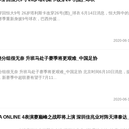
号 26岁塔利斯卡改穿26号(图)_球衣 6月14日消息，恒大阵中的归化国脚
季重新身披9号球衣，巴西外援...
2020-06-
整分组很无奈 升班马处子赛季将更艰难_中国足协
 升班马处子赛季将更艰难_中国足协 北京时间6月10日消息，据天津媒体
新赛季中超联赛有望于7月11...
2020-06-
FA ONLINE 4表演赛巅峰之战即将上演 深圳佳兆业对阵天津泰达