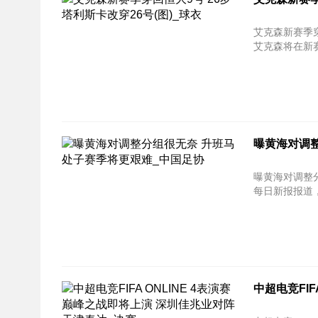
艾克森新赛季穿回恒大9
艾克森将在新赛
曝黄海对调
曝黄海对调整分组很无奈
每日新报报道，
中超电竞FI