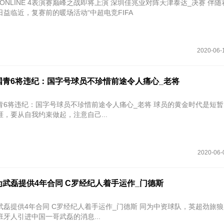
 ONLINE 4表演赛巅峰之战即将上演 深圳佳兆业对阵天津泰达_决赛 伴随着中超联
益临近，复赛前的暖场活动“中超电竞FIFA
2020-06-
国青6将违纪：国字号球员不珍惜前途令人痛心_老将
纪：国字号球员不珍惜前途令人痛心_老将 球员的黄金时代是短暂的，珍惜
，要从自我约束做起，注意自己...
2020-06-
武磊提供4年合同 C罗经纪人着手运作_门德斯
年合同 C罗经纪人着手运作_门德斯 同为中资球队，英超劲旅狼队最近传
牙人引进中国一哥武磊的消息...