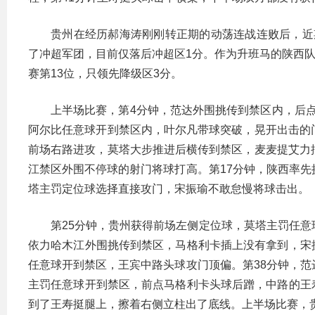
贵州在经历郝海涛刚刚转正期的动荡连战连败后，近
了冲超军团，目前仅落后冲超区1分。作为升班马的陕西队
赛第13位，只领先降级区3分。
上半场比赛，第4分钟，范达外围挑传到禁区内，后
阿尔比任意球开到禁区内，叶尔凡带球突破，晃开出击的
前场右路进攻，莫塔大步推进后横传到禁区，麦麦提艾力
江禁区外围不停球的射门将球打高。第17分钟，陕西率先
塔主罚定位球选择直接攻门，宋振瑜不敢怠慢将球击出。
第25分钟，贵州获得前场左侧定位球，莫塔主罚任意
依力哈木江外围挑传到禁区，马格利卡插上没有拿到，宋
任意球开到禁区，王宾中路头球攻门顶偏。第38分钟，范
主罚任意球开到禁区，前点马格利卡头球后蹭，中路的王
到了王寿挺腿上，擦着右侧立柱出了底线。上半场比赛，贵