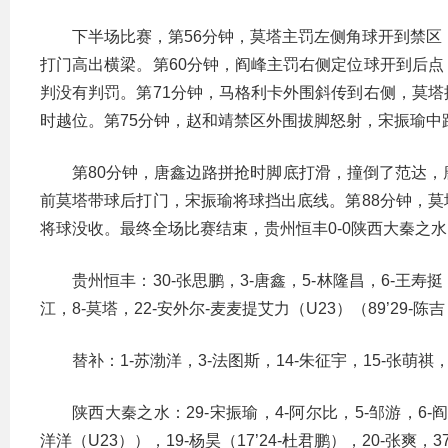
下半场比赛，第56分钟，莫塔主罚左侧角球开到禁区
打门高出横梁。第60分钟，阎峰主罚右侧定位球开到后
判没有判罚。第71分钟，马格利卡外围斜传到右侧，莫
时越位。第75分钟，赵和靖禁区外围拔脚怒射，宋振瑜中
第80分钟，唐鑫边路拼抢时脚底打滑，撞倒了范达，
前莫塔带球后打门，宋振瑜将球挡出底线。第88分钟，
将球没收。最终全场比赛结束，贵州恒丰0-0陕西大秦之水
贵州恒丰：30-张思鹏，3-唐鑫，5-林隆昌，6-王寿挺，
江，8-莫塔，22-安外尔-麦麦提艾力（U23）（89’29-陈
替补：1-苏渤洋，3-法图斯，14-朱征宇，15-张萌祺，2
陕西大秦之水：29-宋振瑜，4-阿尔比，5-邹游，6-阎峰，
洋洋（U23）），19-杨昊（17’24-杜君鹏），20-张爽，