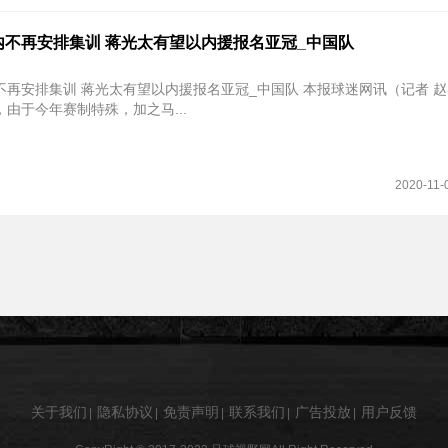
内不再安排集训 蒋光太有望以内援报名亚冠_中国队
集训 蒋光太有望以内援报名亚冠_中国队 本报球迷网讯（记者 赵睿）中超
由于今年赛制特殊，加之马...
2020-11-
关于我们
隐私协议
免责声明
联系我们
广告投放
用户反馈
|
|
|
|
|