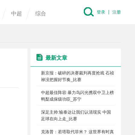
|
登录
注册
中超
综合
最新文章
新京报：破碎的决赛裁判再度抢戏 石祯
禄没把握好节奏_比赛
中超最佳阵容:暴力鸟闪光携双中卫上榜
鸭梨成保级功臣_苏宁
深足主帅:输泰达让我们认清现实 中国
足球在向上走_比赛
克洛普：若塔取代菲米？ 这世界有时真