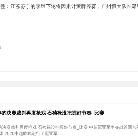
调整：江苏苏宁的李昂下轮将因累计黄牌停赛，广州恒大队长郑
除
碎的决赛裁判再度抢戏 石祯禄没把握好节奏_比赛
判再度抢戏 石祯禄没把握好节奏_比赛 中超冠亚军争夺战首回合双方战
 2020中超昨晚进行了冠亚军...