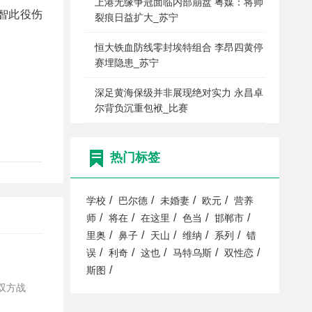
上港无缘争冠面临内部崩盘 粤媒：将帅
智此役伤
裂痕日益扩大_苏宁
恒大铁血防线零封埃特组合 李昂四黄停
赛埋隐患_苏宁
深足黄海保级并非展现绝对实力 永昌卓
尔背负沉重包袱_比赛
热门标签
/
/
/
/
学校
巴尔德
未婚妻
欧元
营养
/
/
/
/
/
师
将在
在这里
色当
邯郸市
/
/
/
/
/
里奥
鼻子
天山
维纳
系列
错
/
/
/
/
/
误
利奇
这也
马特乌斯
双性恋
/
斯图