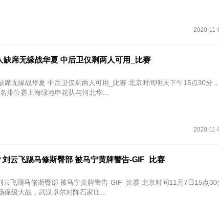
2020-11-
人缺席无缘战华夏 中后卫仅剩两人可用_比赛
缺席无缘战华夏 中后卫仅剩两人可用_比赛 北京时间明天下午15点30分，2
8名排位赛上海绿地申花队与河北华...
2020-11-
刘云飞踢马修斯臀部 被马宁黄牌警告-GIF_比赛
修斯臀部 被马宁黄牌警告-GIF_比赛 北京时间11月7日15点30分，中超
场保级大战，武汉卓尔对阵石家庄...