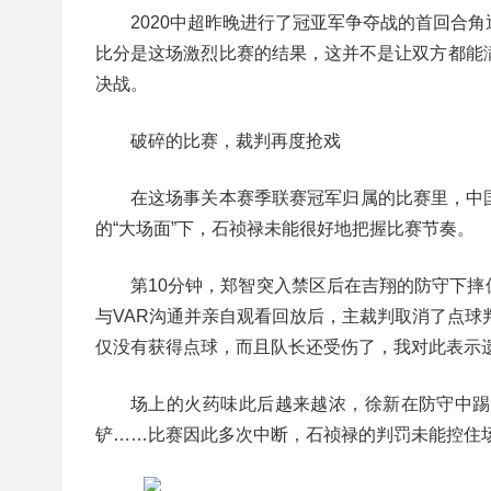
2020中超昨晚进行了冠亚军争夺战的首回合
比分是这场激烈比赛的结果，这并不是让双方都能
决战。
破碎的比赛，裁判再度抢戏
在这场事关本赛季联赛冠军归属的比赛里，中
的“大场面”下，石祯禄未能很好地把握比赛节奏。
第10分钟，郑智突入禁区后在吉翔的防守下
与VAR沟通并亲自观看回放后，主裁判取消了点球
仅没有获得点球，而且队长还受伤了，我对此表示遗
场上的火药味此后越来越浓，徐新在防守中踢
铲……比赛因此多次中断，石祯禄的判罚未能控住场