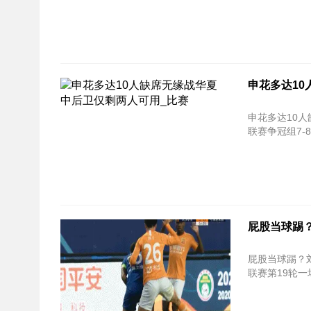
申花多达10
申花多达10人
联赛争冠组7-
屁股当球踢？
屁股当球踢？刘云飞踢马
联赛第19轮一