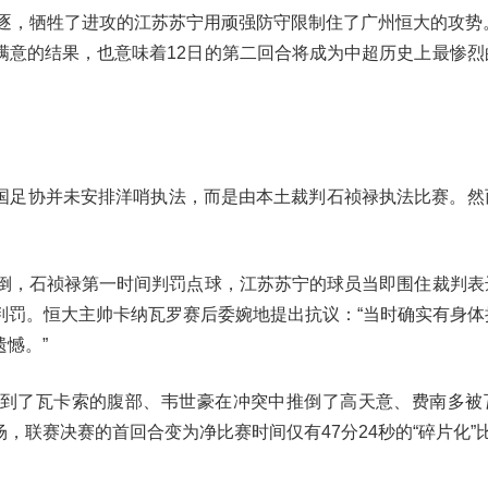
角逐，牺牲了进攻的江苏苏宁用顽强防守限制住了广州恒大的攻势
满意的结果，也意味着12日的第二回合将成为中超历史上最惨烈
国足协并未安排洋哨执法，而是由本土裁判石祯禄执法比赛。然
摔倒，石祯禄第一时间判罚点球，江苏苏宁的球员当即围住裁判表
判罚。恒大主帅卡纳瓦罗赛后委婉地提出抗议：“当时确实有身体
憾。”
到了瓦卡索的腹部、韦世豪在冲突中推倒了高天意、费南多被
，联赛决赛的首回合变为净比赛时间仅有47分24秒的“碎片化”