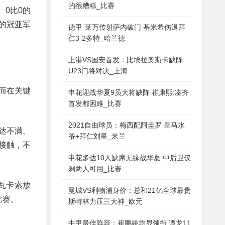
的很糟糕_比赛
。0比0的
的冠亚军
德甲-莱万传射萨内破门 基米希伤退拜
仁3-2多特_哈兰德
上港VS国安首发：比埃拉奥斯卡缺阵
U23门将对决_上海
而在关键
申花迎战华夏9员大将缺阵 崔康熙:凑齐
首发都困难_比赛
2021自由球员：梅西配阿圭罗 皇马水
达不满。
爷+拜仁刘星_米兰
接触，不
申花多达10人缺席无缘战华夏 中后卫仅
剩两人可用_比赛
瓦卡索放
曼城VS利物浦身价：总和21亿全球最贵
比赛。
斯特林力压三大神_欧元
中甲最佳阵容：崔鹏姚均晟领衔 谭龙11