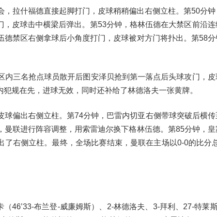
会，拉什福德直接起脚打门，皮球稍稍偏出右侧立柱。第50分钟
门，皮球击中横梁后弹出。第53分钟，格林伍德在大禁区前沿连
伍德禁区右侧拿球后小角度打门，皮球被对方门将扑出。第58分
禁区内三名抢点球员散开后图安泽贝抢到第一落点后头球攻门，皮
内犯规在先，进球无效，同时还补给了林德洛夫一张黄牌。
皮球偏出右侧立柱。第74分钟，巴雷内切亚右侧带球突破后横传
，曼联进行阵容调整，用索雷迪尔换下格林伍德。第85分钟，皇
了右侧立柱。最终，全场比赛结束，曼联在主场以0-0的比分总比
比萨卡（46’33-布兰登-威廉姆斯）、2-林德洛夫、3-拜利、27-特莱斯