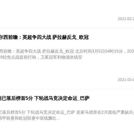
2021-02-
尔西前瞻：英超争四大战 萨拉赫反戈_欧冠
争四大战 萨拉赫反戈_欧冠 北京时间3月5日04时15分，2020-2021赛
29轮焦点战提前打响，卫冕冠军利物浦坐镇安
2021-03-
已落后榜首5分 下轮战马竞决定命运_巴萨
5分 下轮战马竞决定命运_巴萨 皇家马德里在2月面临严重缺兵少将的情
甲联赛和欧冠联赛中双线飘红...