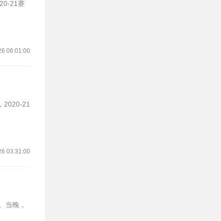
26 06:01:00
26 03:31:00