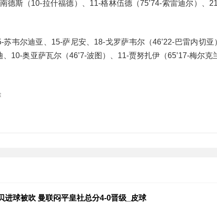
尔南德斯（10-拉什福德）、11-格林伍德（75’74-索雷迪尔）、21
5-苏韦尔迪亚、15-萨尼安、18-戈罗萨韦尔（46’22-巴雷内切亚）
迪、10-奥亚萨瓦尔（46’7-波图）、11-贾努扎伊（65’17-梅尔克
除
贝进球被吹 曼联闷平皇社总分4-0晋级_皮球