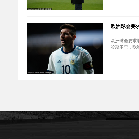
欧洲球会要
欧洲球会要求取消南美世
哈斯消息，欧洲