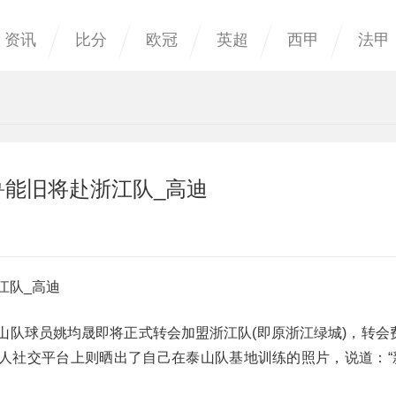
资讯
比分
欧冠
英超
西甲
法甲
鲁能旧将赴浙江队_高迪
江队_高迪
山队球员姚均晟即将正式转会加盟浙江队(即原浙江绿城)，转会费
人社交平台上则晒出了自己在泰山队基地训练的照片，说道：“