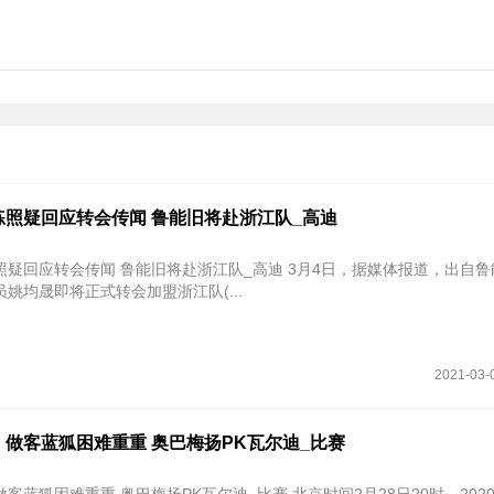
练照疑回应转会传闻 鲁能旧将赴浙江队_高迪
照疑回应转会传闻 鲁能旧将赴浙江队_高迪 3月4日，据媒体报道，出自
姚均晟即将正式转会加盟浙江队(...
2021-03-
做客蓝狐困难重重 奥巴梅扬PK瓦尔迪_比赛
重 奥巴梅扬PK瓦尔迪_比赛 北京时间2月28日20时，2020-2021赛