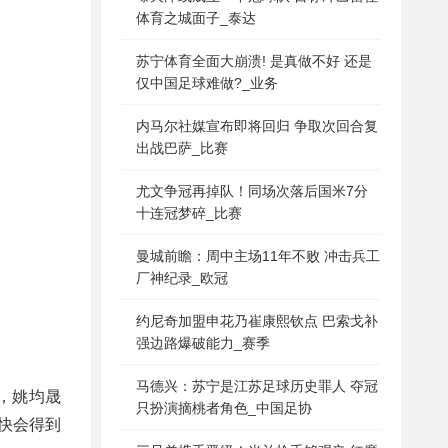
体育之城面子_泰达
苏宁体育全面大崩溃! 是真做不好 还是
仅中国足球难做?_业务
内马尔社媒宣布即将回归 争取次回合复
出战巴萨_比赛
尤文争冠再掉队！同场次落后国米7分
十连冠梦碎_比赛
曼城前瞻：周中主场11年不败 冲击兵工
厂神纪录_欧冠
约尼奇加盟申花乃崔康熙钦点 巴索戈补
强边路爆破能力_赛季
马德兴：苏宁是江苏足球历史罪人 夺冠
，姚均晟
只扮演摘桃者角色_中国足协
快会得到