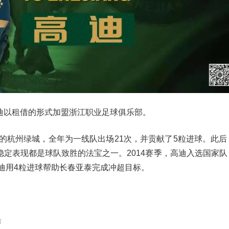
迪以租借的形式加盟浙江职业足球俱乐部。
时的杭州绿城，全年为一线队出场21次，并贡献了5粒进球。此
定表现都是球队致胜的法宝之一。2014赛季，高迪入选国家队
高迪用4粒进球帮助长春亚泰完成冲超目标。
除