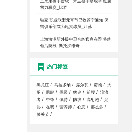
三兄弟携手晋级！米兰枪手够艰辛 红魔
留力联赛_比赛
独家:职业联盟元宵节已收苏宁通知 保
留俱乐部或为甩卖球员_江苏
上海海港新外援中卫合练官宣在即 将统
领后防线_斯托罗维奇
热门标签
/
/
/
/
黑龙江
马拉多纳
席尔瓦
诺顿
大
/
/
/
/
/
腿
肌腱
保级
病史
前腰
流浪
/
/
/
/
/
者
中锋
佩特
防线
高射炮
足
/
/
/
/
/
协
在我
营养师
心态
那么多
/
膝关节