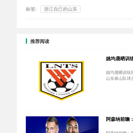
标签:
浙江自己的山东
推荐阅读
姚均晟晒训
姚均晟晒训练
山东泰山队球员
阿森纳前瞻：
阿森纳前瞻：做客蓝狐困难重