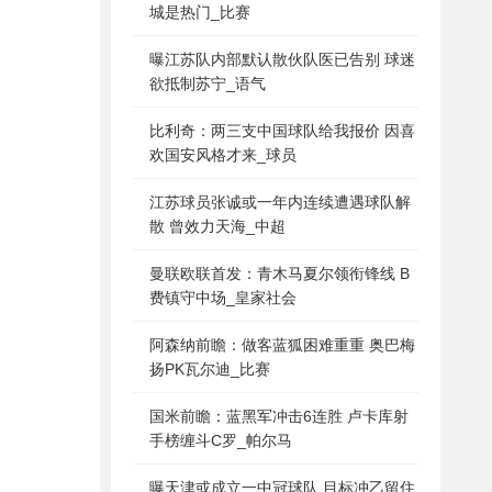
城是热门_比赛
曝江苏队内部默认散伙队医已告别 球迷
欲抵制苏宁_语气
比利奇：两三支中国球队给我报价 因喜
欢国安风格才来_球员
江苏球员张诚或一年内连续遭遇球队解
散 曾效力天海_中超
曼联欧联首发：青木马夏尔领衔锋线 B
费镇守中场_皇家社会
阿森纳前瞻：做客蓝狐困难重重 奥巴梅
扬PK瓦尔迪_比赛
国米前瞻：蓝黑军冲击6连胜 卢卡库射
手榜缠斗C罗_帕尔马
曝天津或成立一中冠球队 目标冲乙留住