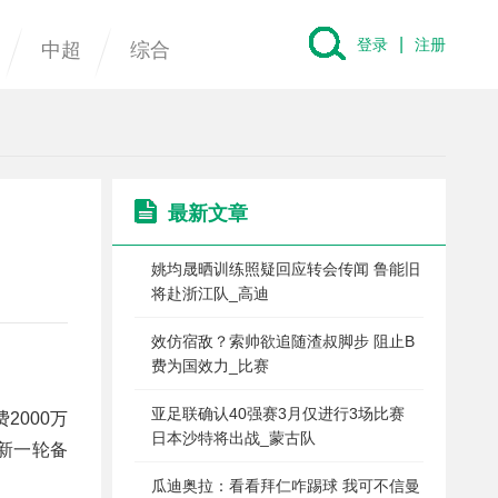
|
登录
注册
中超
综合
最新文章
姚均晟晒训练照疑回应转会传闻 鲁能旧
将赴浙江队_高迪
效仿宿敌？索帅欲追随渣叔脚步 阻止B
费为国效力_比赛
亚足联确认40强赛3月仅进行3场比赛
2000万
日本沙特将出战_蒙古队
新一轮备
瓜迪奥拉：看看拜仁咋踢球 我可不信曼