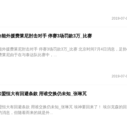
2019-07-
能外援费莱尼肘击对手 停赛3场罚款3万_比赛
尼肘击对手 停赛3场罚款3万_比赛 北京时间7月4日消息，足协公布罚
莱尼由于在与泰达队比赛中，...
2019-07-
加盟恒大有回避条款 用谁交换仍未知_张琳芃
有回避条款 用谁交换仍未知_张琳芃 埃神要回来了！ 埃尔克森的回归无疑是
消息，但随着而来的就是外...