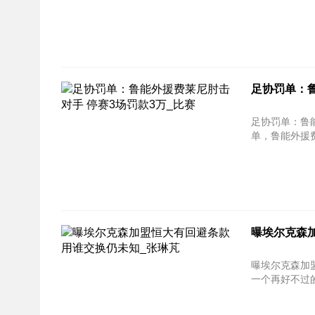
足协罚单：鲁
足协罚单：鲁能外援费莱
单，鲁能外援费
曝埃尔克森
曝埃尔克森加盟恒大
一个再好不过的