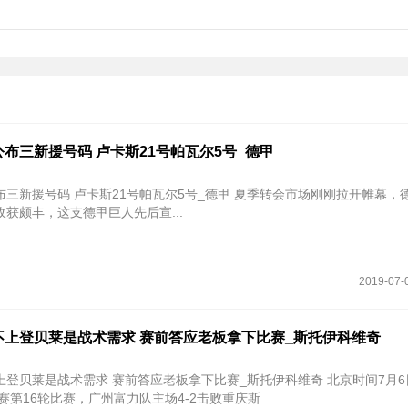
布三新援号码 卢卡斯21号帕瓦尔5号_德甲
 卢卡斯21号帕瓦尔5号_德甲 夏季转会市场刚刚拉开帷幕，德甲豪门拜
获颇丰，这支德甲巨人先后宣...
2019-07-
不上登贝莱是战术需求 赛前答应老板拿下比赛_斯托伊科维奇
莱是战术需求 赛前答应老板拿下比赛_斯托伊科维奇 北京时间7月6日19:35，
联赛第16轮比赛，广州富力队主场4-2击败重庆斯