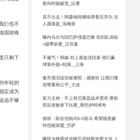
斯何时能破荒_比赛
卖不出去！阿森纳得继续养着厄齐尔 没
我们也不
人愿接盘_埃梅里
德国前锋
曝内马尔为回巴萨强逼巴黎 拒归队训练
+踢季前赛_日耳曼
度只剩下
不服气！韩媒:对上港血洗结束 他们赢
球靠外援+犯规 _上海
秦升洒泪送别崔康熙：感谢你 让我们懂
的年轻的
得尊重和公平_大连
稳定成为
富力主帅：不上登贝莱是战术需求 赛前
远远不够
答应老板拿下比赛_斯托伊科维奇
德容：盼在伯纳乌5-0皇马 希望德里赫
特也能加盟_巴萨
曝纽卡锋霸或追随贝尼特斯加盟大连 上