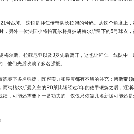
披21号战袍，这也是拜仁传奇队长拉姆的号码。从这个角度上，
时，另外一位法国小将帕瓦尔将身披胡梅尔斯留下的5号球衣，
胡梅尔斯、拉菲尼亚以及J罗先后离开，这也让拜仁一线队中一
的，他们先后收购了多名强援。
蒙德签下多名强援，阵容实力和厚度都有不错的补充；博斯带领
；而纳格尔斯曼入主的RB莱比锡经过3年的德甲锻炼之后，逐渐
战绩，可能还需要下一番功夫的。仅仅只依靠几名新援可能还是
除