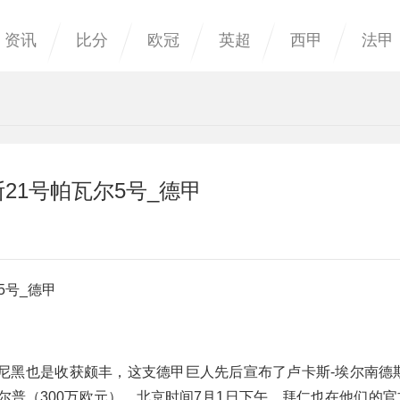
资讯
比分
欧冠
英超
西甲
法甲
21号帕瓦尔5号_德甲
5号_德甲
黑也是收获颇丰，这支德甲巨人先后宣布了卢卡斯-埃尔南德斯（
尔普（300万欧元）。北京时间7月1日下午，拜仁也在他们的