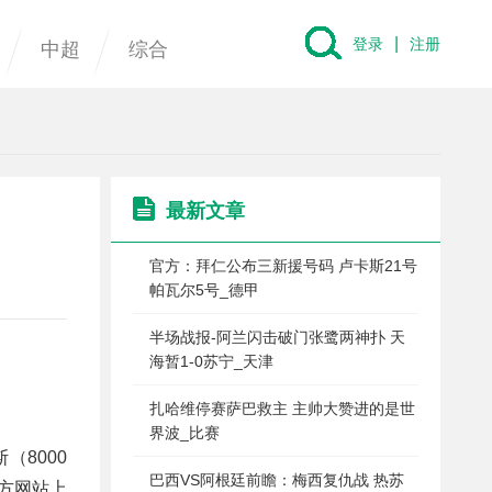
|
登录
注册
中超
综合
最新文章
官方：拜仁公布三新援号码 卢卡斯21号
帕瓦尔5号_德甲
半场战报-阿兰闪击破门张鹭两神扑 天
海暂1-0苏宁_天津
扎哈维停赛萨巴救主 主帅大赞进的是世
界波_比赛
8000
巴西VS阿根廷前瞻：梅西复仇战 热苏
官方网站上