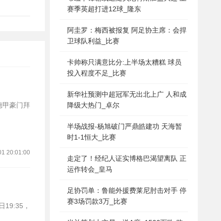
赛季英超打进12球_隆东
阿圭罗：梅西被报复 阿足协主席：会捍
卫球队利益_比赛
卡帅称只满意比分:上半场太糟糕 球员
投入程度不足_比赛
新华社预测中超冠军无出北上广 人和成
降级大热门_卓尔
半场战报-杨旭破门严鼎皓建功 天海暂
时1-1恒大_比赛
01 20:01:00
走定了！经纪人证实博格巴渴望离队 正
运作转会_皇马
足协罚单：鲁能外援费莱尼肘击对手 停
赛3场罚款3万_比赛