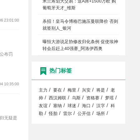
米兰筹划大交易：送A席+1500万欧 购
葡萄牙天才_维斯
06 23:01:00
杀招！皇马令博格巴施压曼联降价 否则
就签别人_银河
曝恒大游说足协修改归化条例 促使埃神
转会后赶上40强赛_阿洛伊西奥
热门标签
04 10:35:00
/
/
/
/
/
主力
要在
梅里
兴安
将是
老
/
/
/
/
/
帅
西汉姆联
乌斯
资格赛
梦瑶
/
/
/
/
/
友谊
塞纳
球迷
海口
汉字
科
/
/
/
/
/
勒
怪胎
雷尔
公开信
场所